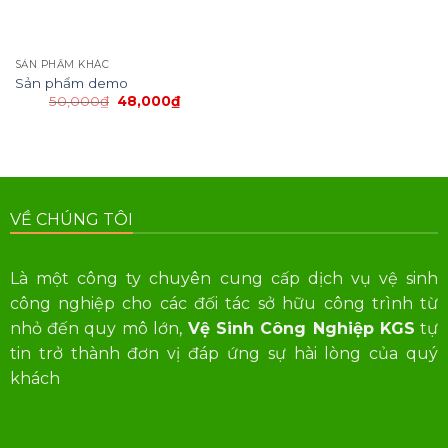
SẢN PHẨM KHÁC
Sản phẩm demo
Giá
Giá
50,000
₫
48,000
₫
gốc
hiện
là:
tại
50,000₫.
là:
48,000₫.
VỀ CHÚNG TÔI
Là một công ty chuyên cung cấp dịch vụ vệ sinh
công nghiệp cho các đối tác sở hữu công trình từ
nhỏ đến quy mô lớn,
Vệ Sinh Công Nghiệp KGS
tự
tin trở thành đơn vị đáp ứng sự hài lòng của quý
khách