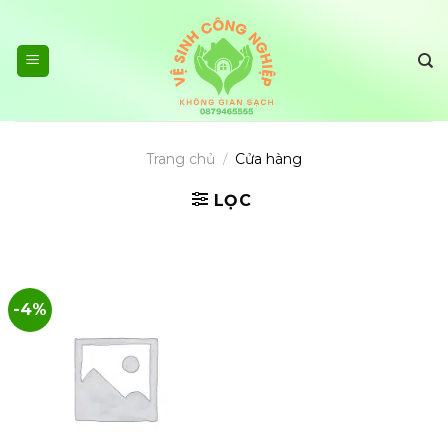
Skip
to
content
Trang chủ
/
Cửa hàng
LỌC
-4%