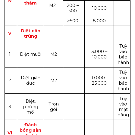
IV
thảm
M2
200 –
10.000
500
>500
8.000
Diệt côn
V
trùng
Tuỳ
3.000 –
vào
1
Diệt muỗi
M2
10.000
bảo
hành
Tuỳ
Diệt gián
10.000 –
vào
2
M2
đức
25.000
bảo
hành
Tuỳ
Diệt,
Trọn
vào
3
phòng
gói
mặt
mối
bằng
Đánh
bóng sàn
VI