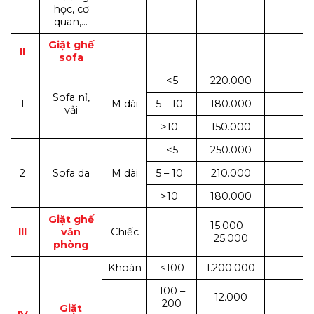
học, cơ
quan,…
Giặt ghế
II
sofa
<5
220.000
Sofa nỉ,
1
M dài
5 – 10
180.000
vải
>10
150.000
<5
250.000
2
Sofa da
M dài
5 – 10
210.000
>10
180.000
Giặt ghế
15.000 –
III
văn
Chiếc
25.000
phòng
Khoán
<100
1.200.000
100 –
12.000
200
Giặt