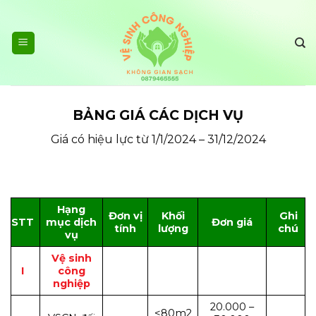
Skip
to
content
BẢNG GIÁ CÁC DỊCH VỤ
Giá có hiệu lực từ 1/1/2024 – 31/12/2024
Hạng
Đơn vị
Khối
Ghi
STT
mục dịch
Đơn giá
tính
lượng
chú
vụ
Vệ sinh
I
công
nghiệp
20.000 –
<80m2