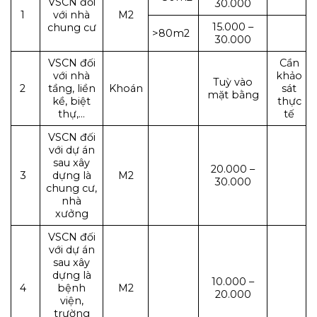
VSCN đối
30.000
1
với nhà
M2
15.000 –
chung cư
>80m2
30.000
VSCN đối
Cần
với nhà
khảo
Tuỳ vào
2
tầng, liền
Khoán
sát
mặt bằng
kề, biệt
thực
thự,…
tế
VSCN đối
với dự án
sau xây
20.000 –
3
dựng là
M2
30.000
chung cư,
nhà
xưởng
VSCN đối
với dự án
sau xây
dựng là
10.000 –
4
bệnh
M2
20.000
viện,
trường