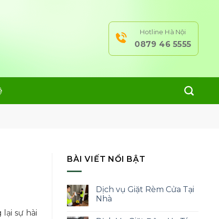
Hotline Hà Nội
0879 46 5555
ệ
BÀI VIẾT NỔI BẬT
Dịch vụ Giặt Rèm Cửa Tại
Nhà
lại sự hài