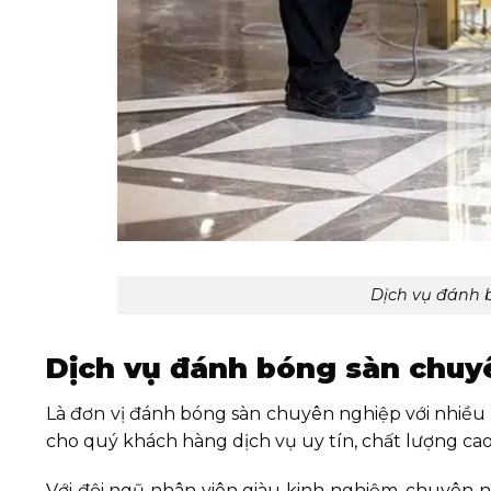
Dịch vụ đánh b
Dịch vụ đánh bóng sàn chuy
Là đơn vị đánh bóng sàn chuyên nghiệp với nhiều
cho quý khách hàng dịch vụ uy tín, chất lượng cao
Với đội ngũ nhân viên giàu kinh nghiệm, chuyên n