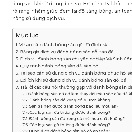
lòng sau khi sử dụng dịch vụ. Bởi công ty không c
rõ ràng nhằm giúp đem lại độ sáng bóng, an toàn
hàng sử dụng dịch vụ.
Mục lục
Vì sao cần đánh bóng sàn gỗ, đá định kỳ
Bảng giá dịch vụ đánh bóng sàn gỗ, sàn đá
Dịch vụ đánh bóng sàn chuyên nghiệp Vệ Sinh Cô
Quy trình đánh bóng sàn đá, sàn gỗ
Tại sao cần sử dụng dịch vụ đánh bóng phục hồi sà
Lợi ích khi sử dụng dịch vụ đánh bóng sàn gỗ, đá
Trả lời các câu hỏi thường gặp với đánh bóng sàn đ
Đánh bóng sàn đá có làm thay đổi màu sắc của đá 
Đánh bóng sàn đá xong có bị trơn không?
Sàn đá nên được đánh bóng bao lâu một lần?
Các loại sàn đá thường được đánh bóng?
Đánh bóng sàn đá xong có mùi hoá chất không?
Các loại sàn gỗ thường được đánh bóng?
Dung dịch đánh bóng sàn gỗ có an toàn?