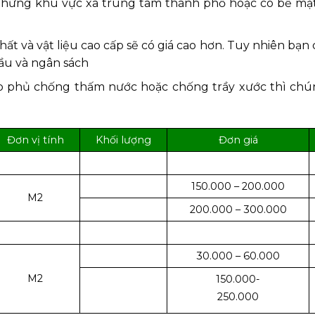
ho những khu vực xa trung tâm thành phố hoặc có bề mặ
hất và vật liệu cao cấp sẽ có giá cao hơn. Tuy nhiên bạn 
cầu và ngân sách
p phủ chống thấm nước hoặc chống trầy xước thì chú
Đơn vị tính
Khối lượng
Đơn giá
150.000 – 200.000
M2
200.000 – 300.000
30.000 – 60.000
M2
150.000-
250.000