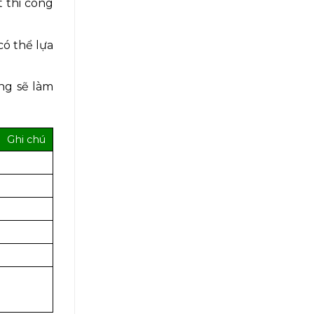
t thi công
có thể lựa
ng sẽ làm
Ghi chú