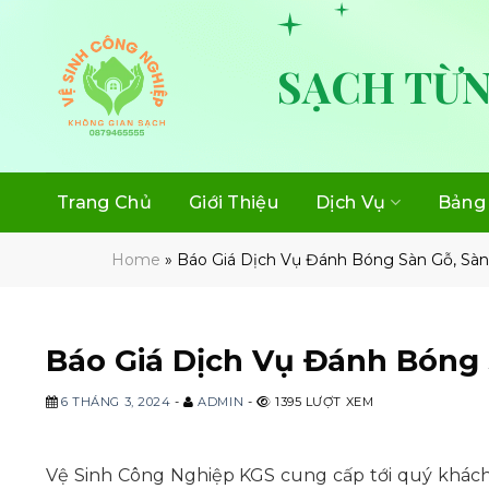
Skip
to
content
SẠCH TỪN
Trang Chủ
Giới Thiệu
Dịch Vụ
Bảng 
Home
»
Báo Giá Dịch Vụ Đánh Bóng Sàn Gỗ, Sà
Báo Giá Dịch Vụ Đánh Bóng
6 THÁNG 3, 2024
-
ADMIN
-
1395 LƯỢT XEM
Vệ Sinh Công Nghiệp KGS cung cấp tới quý khác