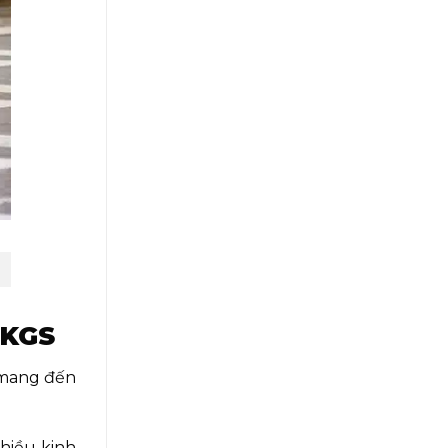
 KGS
 mang đến
nhiều kinh