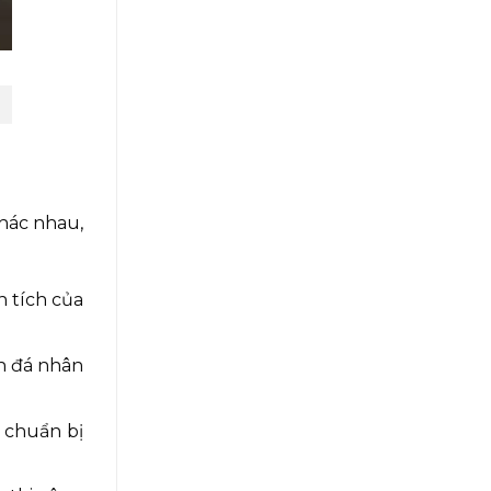
hác nhau,
n tích của
àn đá nhân
n chuẩn bị