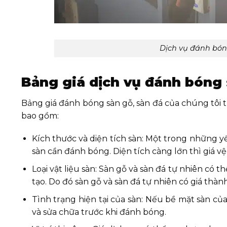
Dịch vụ đánh bón
Bảng giá dịch vụ đánh bóng 
Bảng giá đánh bóng sàn gỗ, sàn đá của chúng tôi
bao gồm:
Kích thước và diện tích sàn: Một trong những y
sàn cần đánh bóng. Diện tích càng lớn thì giá vệ
Loại vật liệu sàn: Sàn gỗ và sàn đá tự nhiên có 
tạo. Do đó sàn gỗ và sàn đá tự nhiên có giá thàn
Tình trạng hiện tại của sàn: Nếu bề mặt sàn củ
và sửa chữa trước khi đánh bóng.