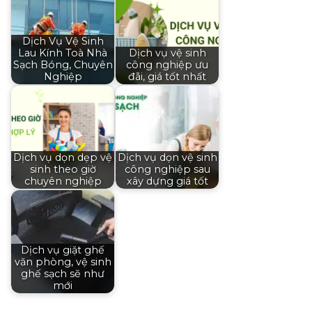
Dịch Vụ Vệ Sinh
Lau Kính Toà Nhà
Dịch vụ vệ sinh
Sạch Bóng, Chuyên
công nghiệp ưu
Nghiệp
đãi, giá tốt nhất
Dịch vụ dọn dẹp vệ
Dịch vụ dọn vệ sinh
sinh theo giờ
công nghiệp sau
chuyên nghiệp
xây dựng giá tốt
Dịch vụ giặt ghế
văn phòng, vệ sinh
ghế sạch sẽ như
mới