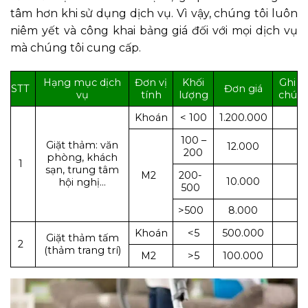
tâm hơn khi sử dụng dịch vụ. Vì vậy,
chúng tôi
luôn
niêm yết và công khai bảng giá đối với mọi dịch vụ
mà chúng tôi cung cấp.
Hạng mục dịch
Đơn vị
Khối
Ghi
STT
Đơn giá
vụ
tính
lượng
chú
Khoán
< 100
1.200.000
100 –
Giặt thảm: văn
12.000
200
phòng, khách
1
sạn, trung tâm
M2
200-
10.000
hội nghị…
500
>500
8.000
Khoán
<5
500.000
Giặt thảm tấm
2
(thảm trang trí)
M2
>5
100.000