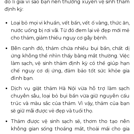
do lí giải vì sao bạn nên thường xuyên vệ sinh thảm
định kỳ:
Loại bỏ mọi vi khuẩn, vết bẩn, vết ố vàng, thức ăn,
nước uống bị rơi vãi. Từ đó đem lại vẻ đẹp mới mẻ
cho thảm, giảm thiểu nguy cơ gây bệnh.
Bên cạnh đó, thảm chứa nhiều bụi bẩn, chất dị
ứng không thể nhìn thấy bằng mắt thường. Việc
làm sạch, vệ sinh thảm định kỳ có thể giúp hạn
chế nguy cơ dị ứng, đảm bảo tốt sức khỏe gia
đình bạn.
Dịch vụ giặt thảm Hà Nội vừa hỗ trợ làm sạch
chuyên sâu, loại bỏ bụi bẩn vừa giữ nguyên cấu
trúc và màu sắc của thảm. Vì vậy, thảm của bạn
sẽ giữ mãi được vẻ đẹp và tuổi thọ.
Thảm được vệ sinh sạch sẽ, thơm tho tạo nên
không gian sống thoáng mát, thoải mái cho gia