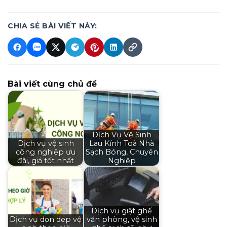
CHIA SẺ BÀI VIẾT NÀY:
Bài viết cùng chủ đề
Dịch Vụ Vệ Sinh
Dịch vụ vệ sinh
Lau Kính Toà Nhà
công nghiệp ưu
Sạch Bóng, Chuyên
đãi, giá tốt nhất
Nghiệp
Dịch vụ giặt ghế
Dịch vụ dọn dẹp vệ
văn phòng, vệ sinh