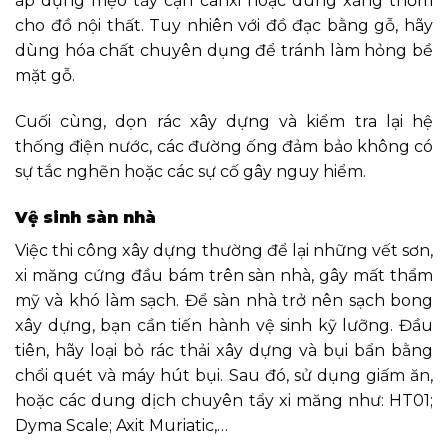
áp dụng mẹo tẩy cặn canxi hoặc dùng xăng thơm
cho đồ nội thất. Tuy nhiên với đồ đạc bằng gỗ, hãy
dùng hóa chất chuyên dụng để tránh làm hỏng bề
mặt gỗ.
Cuối cùng, dọn rác xây dựng và kiểm tra lại hệ
thống điện nước, các đường ống đảm bảo không có
sự tắc nghẽn hoặc các sự cố gây nguy hiểm.
Vệ sinh sàn nhà
Việc thi công xây dựng thường để lại những vết sơn,
xi măng cứng đầu bám trên sàn nhà, gây mất thẩm
mỹ và khó làm sạch. Để sàn nhà trở nên sạch bong
xây dựng, bạn cần tiến hành vệ sinh kỹ lưỡng. Đầu
tiên, hãy loại bỏ rác thải xây dựng và bụi bẩn bằng
chổi quét và máy hút bụi. Sau đó, sử dụng giấm ăn,
hoặc các dung dịch chuyên tẩy xi măng như: HT01;
Dyma Scale; Axit Muriatic,…