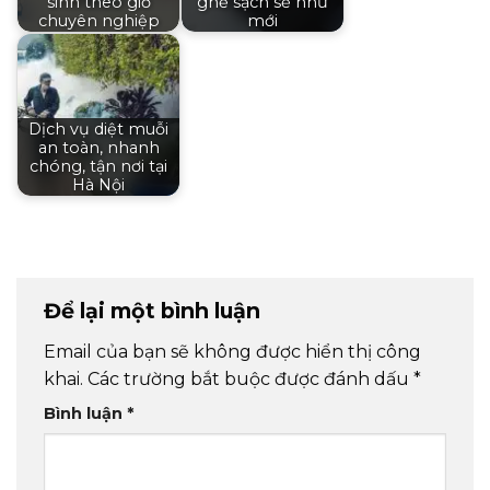
sinh theo giờ
ghế sạch sẽ như
chuyên nghiệp
mới
Dịch vụ diệt muỗi
an toàn, nhanh
chóng, tận nơi tại
Hà Nội
Để lại một bình luận
Email của bạn sẽ không được hiển thị công
khai.
Các trường bắt buộc được đánh dấu
*
Bình luận
*