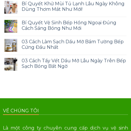
Bí Quyết Khử Mùi Tủ Lạnh Lâu Ngày Không
Dùng Thơm Mát Như Mới!
Bí Quyết Vệ Sinh Bếp Hồng Ngoại Đúng
Cách Sáng Bóng Như Mới
03 Cách Làm Sạch Dầu Mỡ Bám Tường Bếp
Cứng Đầu Nhất
03 Cách Tẩy Vết Dầu Mỡ Lâu Ngày Trên Bếp
Sạch Bóng Bất Ngờ
VỀ CHÚNG TÔI
Là một công ty chuyên cung cấp dịch vụ vệ sinh