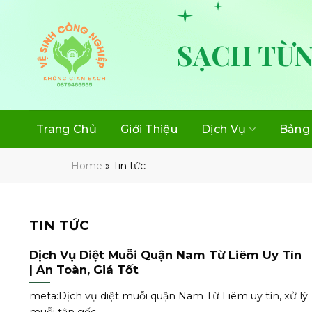
Skip
to
content
SẠCH TỪN
Trang Chủ
Giới Thiệu
Dịch Vụ
Bảng 
Home
»
Tin tức
TIN TỨC
Dịch Vụ Diệt Muỗi Quận Nam Từ Liêm Uy Tín
| An Toàn, Giá Tốt
meta:Dịch vụ diệt muỗi quận Nam Từ Liêm uy tín, xử lý