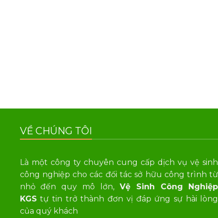
VỀ CHÚNG TÔI
Là một công ty chuyên cung cấp dịch vụ vệ sin
công nghiệp cho các đối tác sở hữu công trình t
nhỏ đến quy mô lớn,
Vệ Sinh Công Nghiệ
KGS
tự tin trở thành đơn vị đáp ứng sự hài lòn
của quý khách