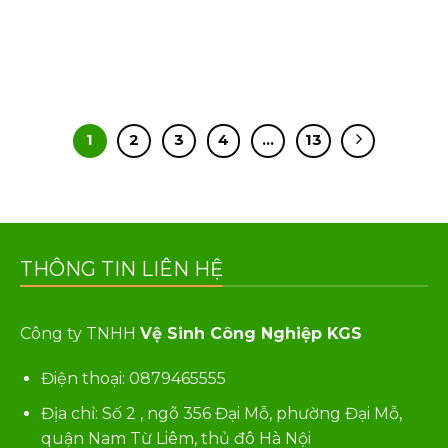
1
2
3
4
…
13
THÔNG TIN LIÊN HỆ
h
Công ty TNHH
Vệ Sinh Công Nghiệp KGS
ừ
Điện thoại:
0879465555
p
g
Địa chỉ: Số 2 , ngõ 356 Đại Mỗ, phường Đại Mỗ,
quận Nam Từ Liêm, thủ đô Hà Nội