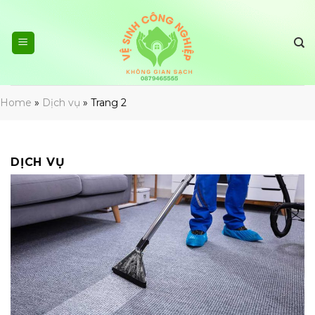
Skip
to
content
Home
»
Dịch vụ
»
Trang 2
DỊCH VỤ