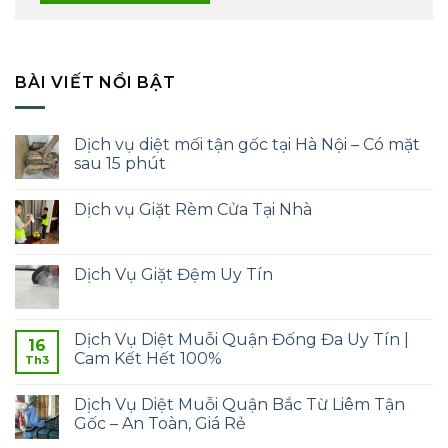
BÀI VIẾT NỔI BẬT
Dịch vụ diệt mối tận gốc tại Hà Nội – Có mặt
sau 15 phút
Dịch vụ Giặt Rèm Cửa Tại Nhà
Dịch Vụ Giặt Đệm Uy Tín
Dịch Vụ Diệt Muỗi Quận Đống Đa Uy Tín |
16
Cam Kết Hết 100%
Th3
Dịch Vụ Diệt Muỗi Quận Bắc Từ Liêm Tận
Gốc – An Toàn, Giá Rẻ