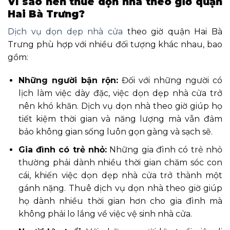
Vì sao nên thuê dọn nhà theo giờ quận
Hai Bà Trưng?
Dịch vụ dọn dẹp nhà cửa
theo giờ quận Hai Bà
Trưng phù hợp với nhiều đối tượng khác nhau, bao
gồm:
Những người bận rộn:
Đối với những người có
lịch làm việc dày đặc, việc dọn dẹp nhà cửa trở
nên khó khăn. Dịch vụ dọn nhà theo giờ giúp họ
tiết kiệm thời gian và năng lượng mà vẫn đảm
bảo không gian sống luôn gọn gàng và sạch sẽ.
Gia đình có trẻ nhỏ:
Những gia đình có trẻ nhỏ
thường phải dành nhiều thời gian chăm sóc con
cái, khiến việc dọn dẹp nhà cửa trở thành một
gánh nặng. Thuê dịch vụ dọn nhà theo giờ giúp
họ dành nhiều thời gian hơn cho gia đình mà
không phải lo lắng về việc vệ sinh nhà cửa.