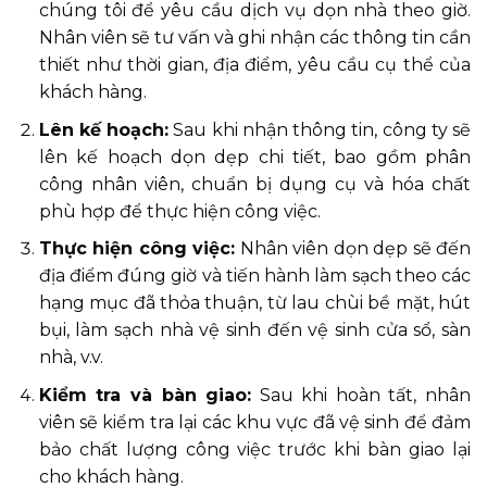
chúng tôi để yêu cầu dịch vụ dọn nhà theo giờ.
Nhân viên sẽ tư vấn và ghi nhận các thông tin cần
thiết như thời gian, địa điểm, yêu cầu cụ thể của
khách hàng.
Lên kế hoạch:
Sau khi nhận thông tin, công ty sẽ
lên kế hoạch dọn dẹp chi tiết, bao gồm phân
công nhân viên, chuẩn bị dụng cụ và hóa chất
phù hợp để thực hiện công việc.
Thực hiện công việc:
Nhân viên dọn dẹp sẽ đến
địa điểm đúng giờ và tiến hành làm sạch theo các
hạng mục đã thỏa thuận, từ lau chùi bề mặt, hút
bụi, làm sạch nhà vệ sinh đến vệ sinh cửa sổ, sàn
nhà, v.v.
Kiểm tra và bàn giao:
Sau khi hoàn tất, nhân
viên sẽ kiểm tra lại các khu vực đã vệ sinh để đảm
bảo chất lượng công việc trước khi bàn giao lại
cho khách hàng.