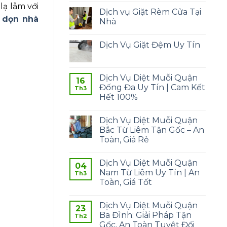
lạ lẫm với
Dịch vụ Giặt Rèm Cửa Tại
ụ
dọn nhà
Nhà
Dịch Vụ Giặt Đệm Uy Tín
Dịch Vụ Diệt Muỗi Quận
16
Đống Đa Uy Tín | Cam Kết
Th3
Hết 100%
Dịch Vụ Diệt Muỗi Quận
Bắc Từ Liêm Tận Gốc – An
Toàn, Giá Rẻ
Dịch Vụ Diệt Muỗi Quận
04
Nam Từ Liêm Uy Tín | An
Th3
Toàn, Giá Tốt
Dịch Vụ Diệt Muỗi Quận
23
Ba Đình: Giải Pháp Tận
Th2
Gốc, An Toàn Tuyệt Đối