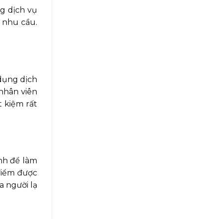
ng dịch vụ
 nhu cầu.
 dụng dịch
 nhân viên
t kiệm rất
nh để làm
điểm được
a người lạ