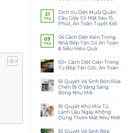
Dịch Vụ Diệt Muỗi Quận
21
Cầu Giấy Có Mặt Sau 15
Th2
Phút, An Toàn Tuyệt Đối
06 Cách Diệt Kiến Trong
09
Nhà Bếp Tận Gố An Toàn
Th2
& Siêu Hiệu Quả
50+ Cách Diệt Gián Trong
Tủ Bếp Tận Gốc, An Toàn
Bí Quyết Vệ Sinh Bồn Rửa
Chén Bị Ố Vàng Sáng
Bóng Như Mới
Bí Quyết Khử Mùi Tủ
Lạnh Lâu Ngày Không
Dùng Thơm Mát Như Mới!
Bí Quyết Vệ Sinh Bếp