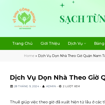
Skip
to
content
SẠCH TỪN
Trang Chủ
Giới Thiệu
Dịch Vụ
Bảng 
Home
»
Dịch Vụ Dọn Nhà Theo Giờ Quận Nam Từ
Dịch Vụ Dọn Nhà Theo Giờ 
28 THÁNG 9, 2024
-
ADMIN
-
2 LƯỢT XEM
Thuê giúp việc theo giờ đã xuất hiện từ lâu ở các