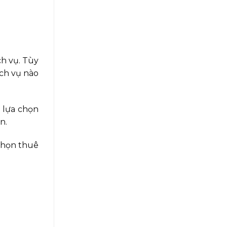
ch vụ. Tùy
ịch vụ nào
 lựa chọn
n.
chọn thuê