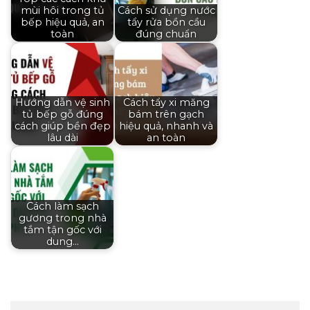
mùi hôi trong tủ
Cách sử dụng nước
bếp hiệu quả, an
tẩy rửa bồn cầu
toàn
đúng chuẩn
Hướng dẫn vệ sinh
Cách tẩy xi măng
tủ bếp gỗ đúng
bám trên gạch
cách giúp bền đẹp
hiệu quả, nhanh và
lâu dài
an toàn
Cách làm sạch
gương trong nhà
tắm tận gốc với
dung…