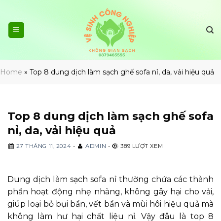
Skip
to
content
Home
»
Top 8 dung dịch làm sạch ghế sofa nỉ, da, vải hiệu quả
Top 8 dung dịch làm sạch ghế sofa
nỉ, da, vải hiệu quả
27 THÁNG 11, 2024
-
ADMIN
-
389 LƯỢT XEM
Dung dịch làm sạch sofa nỉ thường chứa các thành
phần hoạt động nhẹ nhàng, không gây hại cho vải,
giúp loại bỏ bụi bẩn, vết bẩn và mùi hôi hiệu quả mà
không làm hư hại chất liệu nỉ. Vậy đâu là top 8