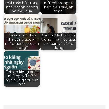
mùi mốc hôi trong
mùi hôi trong tủ
nhà nhanh chóng
bếp hiệu quả, an
và hiệu quả
toàn
Tại sao dọn dẹp
Cách xử lý bụi mịn
nhà cửa trước khi
trong nhà hiệu quả,
nhập trạch lại quan
an toàn và dễ áp
trọng?
dụng
Tại sao kiêng quét
nhà ngày Tết? Ý
nghĩa và giá trị văn
hóa