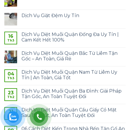
Dịch Vụ Giặt Đệm Uy Tín
Dịch Vụ Diệt Muỗi Quận Đống Đa Uy Tín |
16
Cam Kết Hết 100%
Th3
Dịch Vụ Diệt Muỗi Quận Bắc Từ Liêm Tận
Gốc – An Toàn, Giá Rẻ
Dịch Vụ Diệt Muỗi Quận Nam Từ Liêm Uy
04
Tín | An Toàn, Giá Tốt
Th3
Dịch Vụ Diệt Muỗi Quận Ba Đình: Giải Pháp
23
Tận Gốc, An Toàn Tuyệt Đối
Th2
Dịch Vụ Diệt Muỗi Quận Cầu Giấy Có Mặt
21
Sau 15 Phút, An Toàn Tuyệt Đối
Th2
06 Cách Diệt Kiến Trong Nhà Bếp Tận Gố An