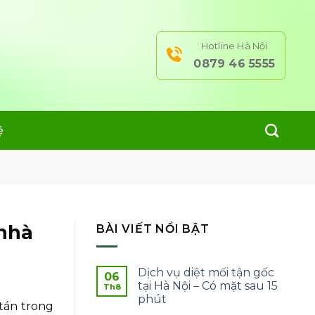
Hotline Hà Nội
0879 46 5555
ệ
 nhà
BÀI VIẾT NỔI BẬT
Dịch vụ diệt mối tận gốc
06
tại Hà Nội – Có mặt sau 15
Th8
phút
tán trong