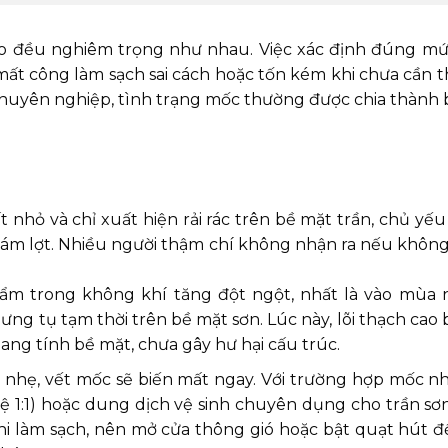
cao đều nghiêm trọng như nhau. Việc xác định đúng m
mất công làm sạch sai cách hoặc tốn kém khi chưa cần t
 chuyên nghiệp, tình trạng mốc thường được chia thành 
t nhỏ và chỉ xuất hiện rải rác trên bề mặt trần, chủ yế
 xám lợt. Nhiều người thậm chí không nhận ra nếu khôn
ẩm trong không khí tăng đột ngột, nhất là vào mùa
ng tụ tạm thời trên bề mặt sơn. Lúc này, lõi thạch cao
ng tính bề mặt, chưa gây hư hại cấu trúc.
hẹ, vết mốc sẽ biến mất ngay. Với trường hợp mốc nh
lệ 1:1) hoặc dung dịch vệ sinh chuyên dụng cho trần s
hi làm sạch, nên mở cửa thông gió hoặc bật quạt hút đ