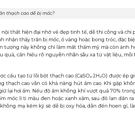
rần thạch cao dễ bị mốc?
nội thất hiện đại nhờ vẻ đẹp tinh tế, dễ thi công và chi p
nh nhận thấy trần bị mốc, ố vàng hoặc bong tróc, đặc biệ
iện tượng này không chỉ làm mất thẩm mỹ mà còn ảnh 
u quả, cần hiểu rõ nguyên nhân sâu xa từ vật liệu, môi
ược cấu tạo từ lõi bột thạch cao (CaSO₄·2H₂O) được ép gi
ng thạch cao vẫn có khả năng hút ẩm cao. Khi gặp khô
giữ lại hơi ẩm. Nếu độ ẩm không khí vượt quá 70% trong
ốm mốc li ti màu đen hoặc xanh xám, sau đó lan dần ra
 không mạ kẽm kỹ sẽ dễ bị oxy hóa, dẫn đến hoen gỉ, l