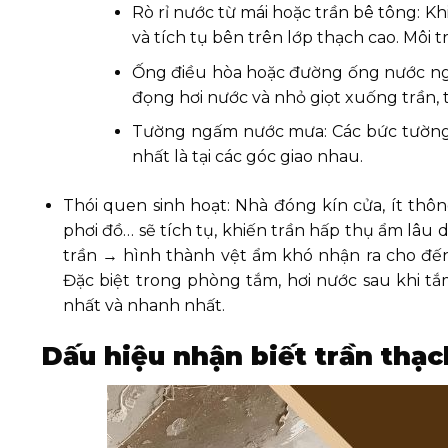
Rò rỉ nước từ mái hoặc trần bê tông: K
và tích tụ bên trên lớp thạch cao. Môi
Ống điều hòa hoặc đường ống nước ng
đọng hơi nước và nhỏ giọt xuống trần, 
Tường ngấm nước mưa: Các bức tường 
nhất là tại các góc giao nhau.
Thói quen sinh hoạt: Nhà đóng kín cửa, ít thôn
phơi đồ… sẽ tích tụ, khiến trần hấp thụ ẩm lâu 
trần → hình thành vệt ẩm khó nhận ra cho đế
Đặc biệt trong phòng tắm, hơi nước sau khi tắ
nhất và nhanh nhất.
Dấu hiệu nhận biết trần thạ