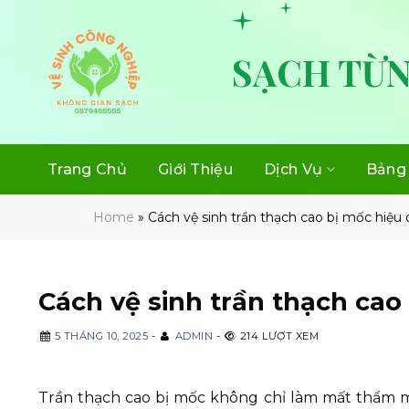
Skip
to
content
SẠCH TỪN
Trang Chủ
Giới Thiệu
Dịch Vụ
Bảng 
Home
»
Cách vệ sinh trần thạch cao bị mốc hiệu 
Cách vệ sinh trần thạch cao
5 THÁNG 10, 2025
-
ADMIN
-
214 LƯỢT XEM
Trần thạch cao bị mốc không chỉ làm mất thẩm