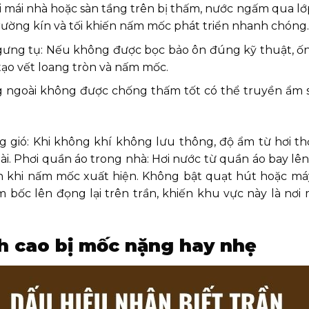
hi mái nhà hoặc sàn tầng trên bị thấm, nước ngấm qua l
 trường kín và tối khiến nấm mốc phát triển nhanh chóng.
ưng tụ: Nếu không được bọc bảo ôn đúng kỹ thuật, ốn
tạo vết loang tròn và nấm mốc.
ngoài không được chống thấm tốt có thể truyền ẩm s
g gió: Khi không khí không lưu thông, độ ẩm từ hơi th
dài. Phơi quần áo trong nhà: Hơi nước từ quần áo bay lê
n khi nấm mốc xuất hiện. Không bật quạt hút hoặc má
m bốc lên đọng lại trên trần, khiến khu vực này là nơ
ch cao bị mốc nặng hay nhẹ