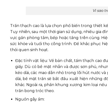
Vì sao t
Trần thạch cao là lựa chọn phổ biến trong thiết kế 
Tuy nhiên, sau một thời gian sử dụng, nhiều gia đì
vực gần phòng tắm, bếp hoặc tầng trên cùng. H
sức khỏe và tuổi thọ công trình. Để khắc phục hiệ
thói quen sinh hoạt.
Đặc tính vật liệu: Về bản chất, tấm thạch cao đ
giấy. Dù có bề mặt nhẵn và được sơn phủ, như
kéo dài, các mao dẫn nhỏ trong lõi hút nước và 
dài, bề mặt trần sẽ bắt đầu xuất hiện những đ
khác. Ngoài ra, phần khung xương kim loại nếu
trần bong tróc theo.
Nguồn gây ẩm: