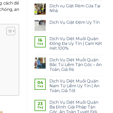
g cách để
Dịch vụ Giặt Rèm Cửa Tại
 chóng, an
Nhà
Dịch Vụ Giặt Đệm Uy Tín
Dịch Vụ Diệt Muỗi Quận
16
Đống Đa Uy Tín | Cam Kết
Th3
Hết 100%
Dịch Vụ Diệt Muỗi Quận
Bắc Từ Liêm Tận Gốc – An
Toàn, Giá Rẻ
Dịch Vụ Diệt Muỗi Quận
04
Nam Từ Liêm Uy Tín | An
Th3
Toàn, Giá Tốt
Dịch Vụ Diệt Muỗi Quận
23
Ba Đình: Giải Pháp Tận
Th2
Gốc, An Toàn Tuyệt Đối