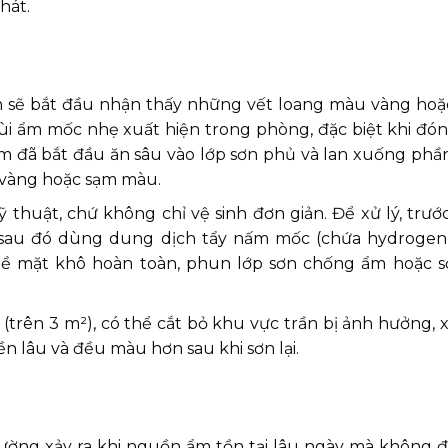
hát.
n sẽ bắt đầu nhận thấy những vết loang màu vàng hoặ
 mùi ẩm mốc nhẹ xuất hiện trong phòng, đặc biệt khi đó
ấm đã bắt đầu ăn sâu vào lớp sơn phủ và lan xuống phầ
ố vàng hoặc sạm màu.
thuật, chứ không chỉ vệ sinh đơn giản. Để xử lý, trướ
 sau đó dùng dung dịch tẩy nấm mốc (chứa hydrogen
i bề mặt khô hoàn toàn, phun lớp sơn chống ẩm hoặc 
(trên 3 m²), có thể cắt bỏ khu vực trần bị ảnh hưởng, x
ền lâu và đều màu hơn sau khi sơn lại.
hường xảy ra khi nguồn ẩm tồn tại lâu ngày mà không đ