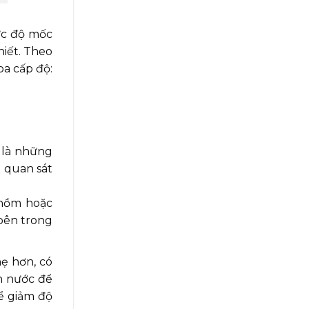
ức độ mốc
hiết. Theo
ba cấp độ:
u là những
g quan sát
 nồm hoặc
 bên trong
ẹ hơn, có
ơn nước để
ể giảm độ