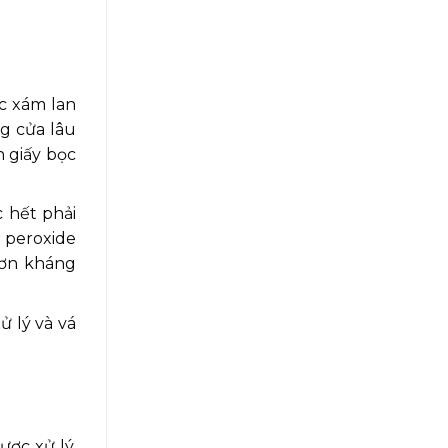
c xám lan
ng cửa lâu
n giấy bọc
c hết phải
 peroxide
sơn kháng
ử lý và vá
ược xử lý,