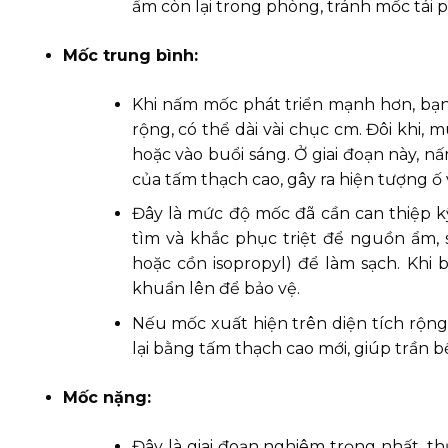
ẩm còn lại trong phòng, tránh mốc tái p
Mốc trung bình:
Khi nấm mốc phát triển mạnh hơn, bạ
rộng, có thể dài vài chục cm. Đôi khi,
hoặc vào buổi sáng. Ở giai đoạn này, n
của tấm thạch cao, gây ra hiện tượng 
Đây là mức độ mốc đã cần can thiệp kỹ 
tìm và khắc phục triệt để nguồn ẩm,
hoặc cồn isopropyl) để làm sạch. Kh
khuẩn lên để bảo vệ.
Nếu mốc xuất hiện trên diện tích rộng 
lại bằng tấm thạch cao mới, giúp trần b
Mốc nặng:
Đây là giai đoạn nghiêm trọng nhất, t