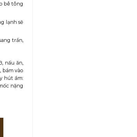
ớp bê tông
g lạnh sẽ
ang trần,
ở, nấu ăn,
n, bám vào
y hút ẩm:
i mốc nặng