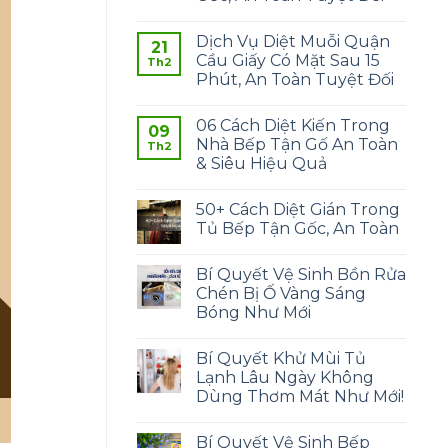
Dịch Vụ Diệt Muỗi Quận
21
Cầu Giấy Có Mặt Sau 15
Th2
Phút, An Toàn Tuyệt Đối
06 Cách Diệt Kiến Trong
09
Nhà Bếp Tận Gố An Toàn
Th2
& Siêu Hiệu Quả
50+ Cách Diệt Gián Trong
Tủ Bếp Tận Gốc, An Toàn
Bí Quyết Vệ Sinh Bồn Rửa
Chén Bị Ố Vàng Sáng
Bóng Như Mới
Bí Quyết Khử Mùi Tủ
Lạnh Lâu Ngày Không
Dùng Thơm Mát Như Mới!
Bí Quyết Vệ Sinh Bếp