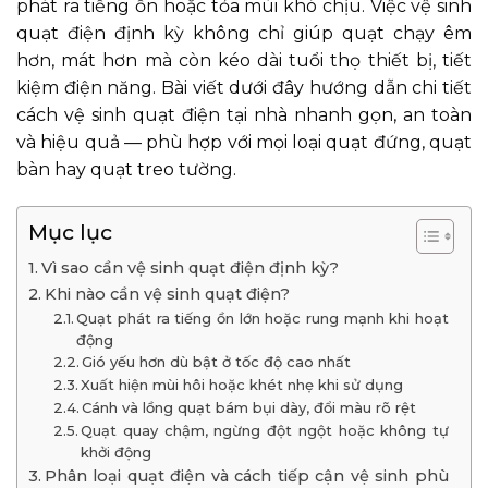
phát ra tiếng ồn hoặc tỏa mùi khó chịu. Việc vệ sinh
quạt điện định kỳ không chỉ giúp quạt chạy êm
hơn, mát hơn mà còn kéo dài tuổi thọ thiết bị, tiết
kiệm điện năng. Bài viết dưới đây hướng dẫn chi tiết
cách vệ sinh quạt điện tại nhà nhanh gọn, an toàn
và hiệu quả — phù hợp với mọi loại quạt đứng, quạt
bàn hay quạt treo tường.
Mục lục
Vì sao cần vệ sinh quạt điện định kỳ?
Khi nào cần vệ sinh quạt điện?
Quạt phát ra tiếng ồn lớn hoặc rung mạnh khi hoạt
động
Gió yếu hơn dù bật ở tốc độ cao nhất
Xuất hiện mùi hôi hoặc khét nhẹ khi sử dụng
Cánh và lồng quạt bám bụi dày, đổi màu rõ rệt
Quạt quay chậm, ngừng đột ngột hoặc không tự
khởi động
Phân loại quạt điện và cách tiếp cận vệ sinh phù