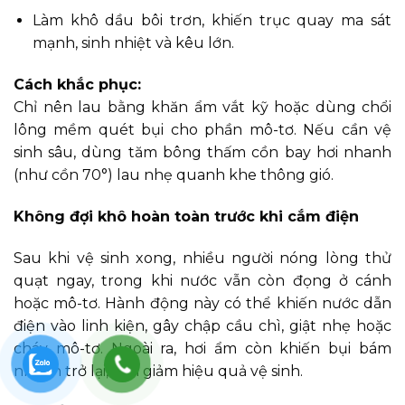
Làm khô dầu bôi trơn, khiến trục quay ma sát
mạnh, sinh nhiệt và kêu lớn.
Cách khắc phục:
Chỉ nên lau bằng khăn ẩm vắt kỹ hoặc dùng chổi
lông mềm quét bụi cho phần mô-tơ. Nếu cần vệ
sinh sâu, dùng tăm bông thấm cồn bay hơi nhanh
(như cồn 70°) lau nhẹ quanh khe thông gió.
Không đợi khô hoàn toàn trước khi cắm điện
Sau khi vệ sinh xong, nhiều người nóng lòng thử
quạt ngay, trong khi nước vẫn còn đọng ở cánh
hoặc mô-tơ. Hành động này có thể khiến nước dẫn
điện vào linh kiện, gây chập cầu chì, giật nhẹ hoặc
cháy mô-tơ. Ngoài ra, hơi ẩm còn khiến bụi bám
nhanh trở lại, làm giảm hiệu quả vệ sinh.