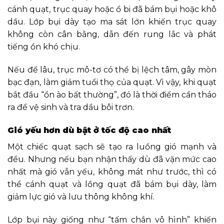
cánh quạt, trục quay hoặc ổ bi đã bám bụi hoặc khô
dầu. Lớp bụi dày tạo ma sát lớn khiến trục quay
không còn cân bằng, dẫn đến rung lắc và phát
tiếng ồn khó chịu.
Nếu để lâu, trục mô-tơ có thể bị lệch tâm, gây mòn
bạc đạn, làm giảm tuổi thọ của quạt. Vì vậy, khi quạt
bắt đầu “ồn ào bất thường”, đó là thời điểm cần tháo
ra để vệ sinh và tra dầu bôi trơn.
Gió yếu hơn dù bật ở tốc độ cao nhất
Một chiếc quạt sạch sẽ tạo ra luồng gió mạnh và
đều. Nhưng nếu bạn nhận thấy dù đã vặn mức cao
nhất mà gió vẫn yếu, không mát như trước, thì có
thể cánh quạt và lồng quạt đã bám bụi dày, làm
giảm lực gió và lưu thông không khí.
Lớp bụi này giống như “tấm chắn vô hình” khiến