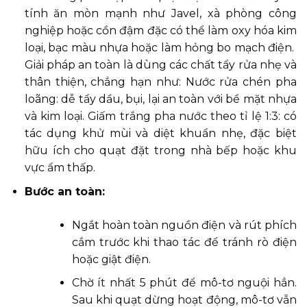
tính ăn mòn mạnh như Javel, xà phòng công
nghiệp hoặc cồn đậm đặc có thể làm oxy hóa kim
loại, bạc màu nhựa hoặc làm hỏng bo mạch điện.
Giải pháp an toàn là dùng các chất tẩy rửa nhẹ và
thân thiện, chẳng hạn như: Nước rửa chén pha
loãng: dễ tẩy dầu, bụi, lại an toàn với bề mặt nhựa
và kim loại. Giấm trắng pha nước theo tỉ lệ 1:3: có
tác dụng khử mùi và diệt khuẩn nhẹ, đặc biệt
hữu ích cho quạt đặt trong nhà bếp hoặc khu
vực ẩm thấp.
Bước an toàn:
Ngắt hoàn toàn nguồn điện và rút phích
cắm trước khi thao tác để tránh rò điện
hoặc giật điện.
Chờ ít nhất 5 phút để mô-tơ nguội hẳn.
Sau khi quạt dừng hoạt động, mô-tơ vẫn