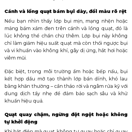
Cánh và lồng quạt bám bụi dày, đổi màu rõ rệt
Nếu bạn nhìn thấy lớp bụi mịn, mạng nhện hoặc
mảng bám xám đen trên cánh và lồng quạt, đó là
lúc không thể chần chừ thêm. Lớp bụi này không
chỉ làm giảm hiệu suất quạt mà còn thổi ngược bụi
và vi khuẩn vào không khí, gây dị ứng, hắt hơi hoặc
viêm mũi.
Đặc biệt, trong môi trường ẩm hoặc bếp nấu, bụi
kết hợp dầu mỡ tạo thành lớp bẩn dính, khó lau
bằng khăn thường – cần tháo rời và ngâm rửa kỹ với
dung dịch tẩy nhẹ để đảm bảo sạch sâu và khử
khuẩn hiệu quả.
Quạt quay chậm, ngừng đột ngột hoặc không
tự khởi động
Khi bật điện mà quạt không tự quay hoặc chỉ quay