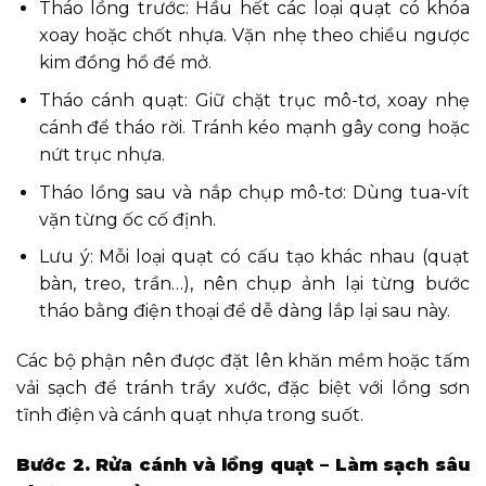
Tháo lồng trước: Hầu hết các loại quạt có khóa
xoay hoặc chốt nhựa. Vặn nhẹ theo chiều ngược
kim đồng hồ để mở.
Tháo cánh quạt: Giữ chặt trục mô-tơ, xoay nhẹ
cánh để tháo rời. Tránh kéo mạnh gây cong hoặc
nứt trục nhựa.
Tháo lồng sau và nắp chụp mô-tơ: Dùng tua-vít
vặn từng ốc cố định.
Lưu ý: Mỗi loại quạt có cấu tạo khác nhau (quạt
bàn, treo, trần…), nên chụp ảnh lại từng bước
tháo bằng điện thoại để dễ dàng lắp lại sau này.
Các bộ phận nên được đặt lên khăn mềm hoặc tấm
vải sạch để tránh trầy xước, đặc biệt với lồng sơn
tĩnh điện và cánh quạt nhựa trong suốt.
Bước 2. Rửa cánh và lồng quạt – Làm sạch sâu