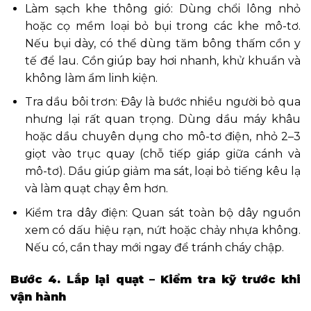
Làm sạch khe thông gió: Dùng chổi lông nhỏ
hoặc cọ mềm loại bỏ bụi trong các khe mô-tơ.
Nếu bụi dày, có thể dùng tăm bông thấm cồn y
tế để lau. Cồn giúp bay hơi nhanh, khử khuẩn và
không làm ẩm linh kiện.
Tra dầu bôi trơn: Đây là bước nhiều người bỏ qua
nhưng lại rất quan trọng. Dùng dầu máy khâu
hoặc dầu chuyên dụng cho mô-tơ điện, nhỏ 2–3
giọt vào trục quay (chỗ tiếp giáp giữa cánh và
mô-tơ). Dầu giúp giảm ma sát, loại bỏ tiếng kêu lạ
và làm quạt chạy êm hơn.
Kiểm tra dây điện: Quan sát toàn bộ dây nguồn
xem có dấu hiệu rạn, nứt hoặc chảy nhựa không.
Nếu có, cần thay mới ngay để tránh cháy chập.
Bước 4. Lắp lại quạt – Kiểm tra kỹ trước khi
vận hành