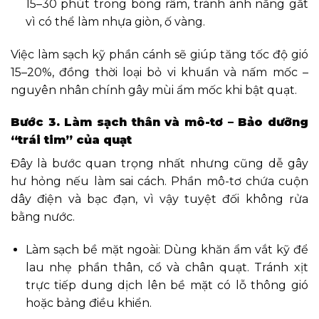
15–30 phút trong bóng râm, tránh ánh nắng gắt
vì có thể làm nhựa giòn, ố vàng.
Việc làm sạch kỹ phần cánh sẽ giúp tăng tốc độ gió
15–20%, đồng thời loại bỏ vi khuẩn và nấm mốc –
nguyên nhân chính gây mùi ẩm mốc khi bật quạt.
Bước 3. Làm sạch thân và mô-tơ – Bảo dưỡng
“trái tim” của quạt
Đây là bước quan trọng nhất nhưng cũng dễ gây
hư hỏng nếu làm sai cách. Phần mô-tơ chứa cuộn
dây điện và bạc đạn, vì vậy tuyệt đối không rửa
bằng nước.
Làm sạch bề mặt ngoài: Dùng khăn ẩm vắt kỹ để
lau nhẹ phần thân, cổ và chân quạt. Tránh xịt
trực tiếp dung dịch lên bề mặt có lỗ thông gió
hoặc bảng điều khiển.