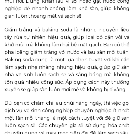
mùi hôi. Dùng khăn lau vi sợi hoặc gạt nước công
nghiệp để nhanh chóng làm khô sàn, giúp không
gian luôn thoáng mát và sạch sẽ.
Giấm trắng và baking soda là những nguyên liệu
tẩy rửa tự nhiên hiệu quả, giúp loại bỏ cặn vôi và
khử mùi mà không làm hại bề mặt gạch. Bạn có thể
pha loãng giấm trắng với nước và lau sàn mỗi tuần.
Baking soda cũng là một lựa chọn tuyệt vời khi cần
làm sạch nhẹ nhàng nhưng hiệu quả, giúp giữ sàn
nhà vệ sinh luôn sạch sẽ và sáng bóng mà không
tốn quá nhiều công sức. Áp dụng cách này thường
xuyên sẽ giúp sàn luôn mới mẻ và không bị ố vàng.
Dù bạn có chăm chỉ lau chùi hàng ngày, thì việc gọi
dịch vụ vệ sinh công nghiệp chuyên nghiệp ít nhất
một lần mỗi tháng là một cách tuyệt vời để giữ sàn
luôn sạch sẽ. Các chuyên gia sẽ sử dụng hóa chất
chuyên dụng và máy móc hiện đại để làm sạch sâu,