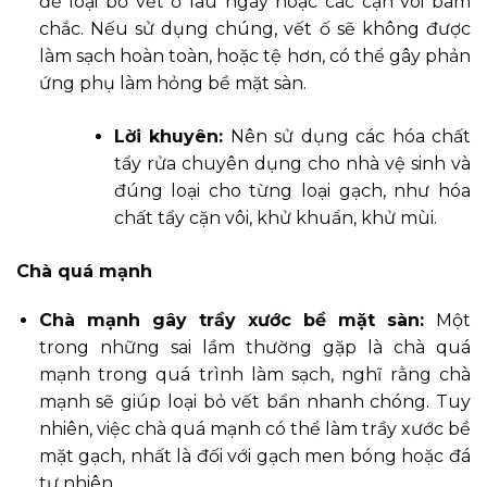
để loại bỏ vết ố lâu ngày hoặc các cặn vôi bám
chắc. Nếu sử dụng chúng, vết ố sẽ không được
làm sạch hoàn toàn, hoặc tệ hơn, có thể gây phản
ứng phụ làm hỏng bề mặt sàn.
Lời khuyên:
Nên sử dụng các hóa chất
tẩy rửa chuyên dụng cho nhà vệ sinh và
đúng loại cho từng loại gạch, như hóa
chất tẩy cặn vôi, khử khuẩn, khử mùi.
Chà quá mạnh
Chà mạnh gây trầy xước bề mặt sàn:
Một
trong những sai lầm thường gặp là chà quá
mạnh trong quá trình làm sạch, nghĩ rằng chà
mạnh sẽ giúp loại bỏ vết bẩn nhanh chóng. Tuy
nhiên, việc chà quá mạnh có thể làm trầy xước bề
mặt gạch, nhất là đối với gạch men bóng hoặc đá
tự nhiên.