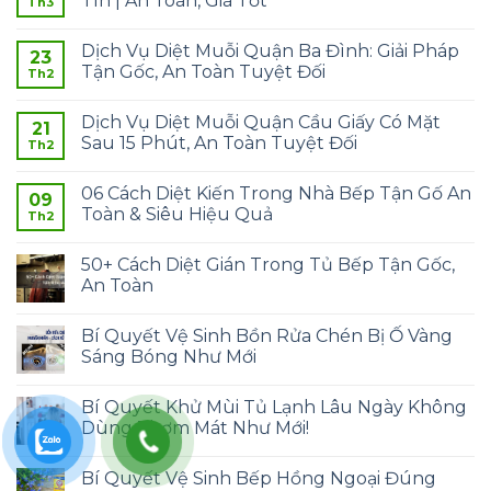
Tín | An Toàn, Giá Tốt
Th3
Dịch Vụ Diệt Muỗi Quận Ba Đình: Giải Pháp
23
Tận Gốc, An Toàn Tuyệt Đối
Th2
Dịch Vụ Diệt Muỗi Quận Cầu Giấy Có Mặt
21
Sau 15 Phút, An Toàn Tuyệt Đối
Th2
06 Cách Diệt Kiến Trong Nhà Bếp Tận Gố An
09
Toàn & Siêu Hiệu Quả
Th2
50+ Cách Diệt Gián Trong Tủ Bếp Tận Gốc,
An Toàn
Bí Quyết Vệ Sinh Bồn Rửa Chén Bị Ố Vàng
Sáng Bóng Như Mới
Bí Quyết Khử Mùi Tủ Lạnh Lâu Ngày Không
Dùng Thơm Mát Như Mới!
Bí Quyết Vệ Sinh Bếp Hồng Ngoại Đúng