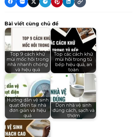
Bài viết cùng chủ đề
Top 9 cách khử
Top các cách khử
mùi mốc hôi trong
mùi hôi trong tủ
nhà nhanh chóng
bếp hiệu quả, an
và hiệu quả
toàn
Hướng dẫn vệ sinh
quạt điện tại nhà
Dọn nhà vệ sinh
đơn giản và hiệu
đúng cách, sạch và
quả
thơm