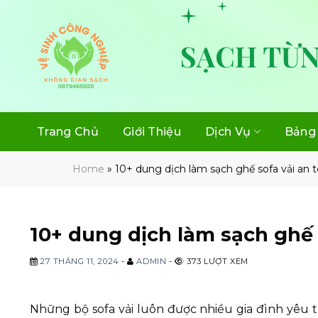
Skip
to
content
SẠCH TỪN
Trang Chủ
Giới Thiệu
Dịch Vụ
Bảng 
Home
»
10+ dung dịch làm sạch ghế sofa vải an t
10+ dung dịch làm sạch ghế s
27 THÁNG 11, 2024
-
ADMIN
-
373 LƯỢT XEM
Những bộ sofa vải luôn được nhiều gia đình yêu 