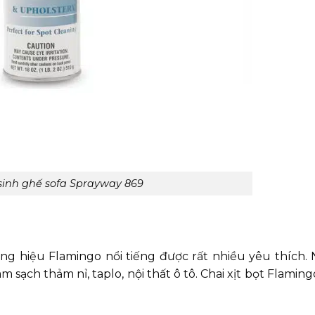
 sinh ghế sofa Sprayway 869
ng hiệu Flamingo nổi tiếng được rất nhiều yêu thích. 
 sạch thảm nỉ, taplo, nội thất ô tô. Chai xịt bọt Flamin