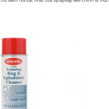
g. Ưu điểm nổi bật nhất của Sprayway 869 chính là mùi