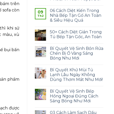
 bám trên
ế sofa còn
06 Cách Diệt Kiến Trong
09
Nhà Bếp Tận Gố An Toàn
Th2
& Siêu Hiệu Quả
hì khi sử
50+ Cách Diệt Gián Trong
c màu, xù
Tủ Bếp Tận Gốc, An Toàn
Bí Quyết Vệ Sinh Bồn Rửa
hế bụi bẩn
Chén Bị Ố Vàng Sáng
Bóng Như Mới
Bí Quyết Khử Mùi Tủ
Lạnh Lâu Ngày Không
0 sản phẩm
Dùng Thơm Mát Như Mới!
Bí Quyết Vệ Sinh Bếp
Hồng Ngoại Đúng Cách
Sáng Bóng Như Mới
 sạch được
03 Cách Làm Sạch Dầu