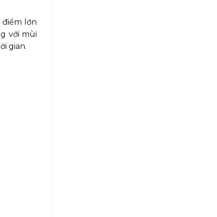
u điểm lớn
g với mùi
ời gian.