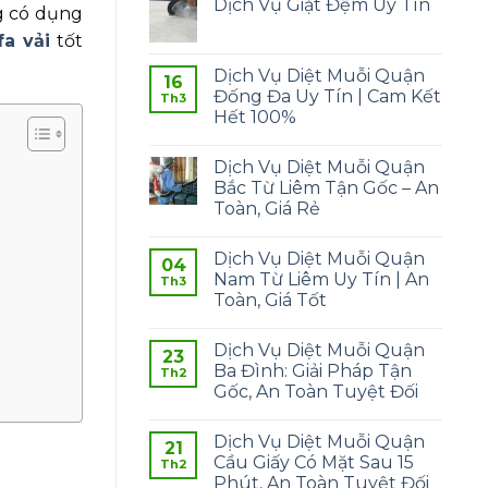
Dịch Vụ Giặt Đệm Uy Tín
ng có dụng
a vải
tốt
Dịch Vụ Diệt Muỗi Quận
16
Đống Đa Uy Tín | Cam Kết
Th3
Hết 100%
Dịch Vụ Diệt Muỗi Quận
Bắc Từ Liêm Tận Gốc – An
Toàn, Giá Rẻ
Dịch Vụ Diệt Muỗi Quận
04
Nam Từ Liêm Uy Tín | An
Th3
Toàn, Giá Tốt
Dịch Vụ Diệt Muỗi Quận
23
Ba Đình: Giải Pháp Tận
Th2
Gốc, An Toàn Tuyệt Đối
Dịch Vụ Diệt Muỗi Quận
21
Cầu Giấy Có Mặt Sau 15
Th2
Phút, An Toàn Tuyệt Đối