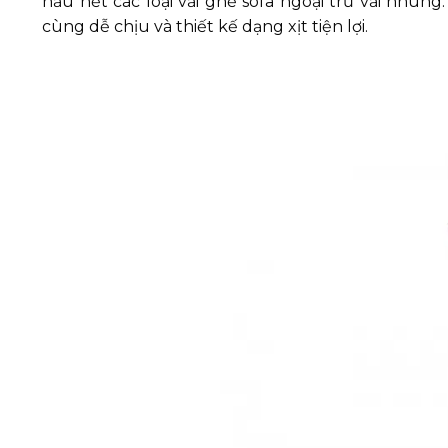
hầu hết các loại vải ghế sofa ngoại trừ vải nhun
cùng dễ chịu và thiết kế dạng xịt tiện lợi.