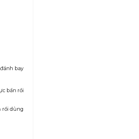
 đánh bay
ực bẩn rồi
 rồi dùng