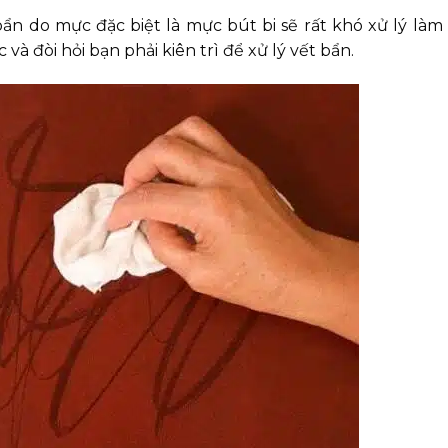
n do mực đặc biệt là mực bút bi sẽ rất khó xử lý làm 
à đòi hỏi bạn phải kiên trì để xử lý vết bẩn.