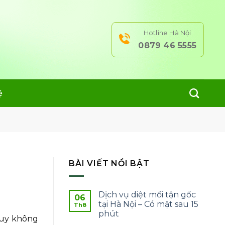
Hotline Hà Nội
0879 46 5555
ệ
BÀI VIẾT NỔI BẬT
Dịch vụ diệt mối tận gốc
06
tại Hà Nội – Có mặt sau 15
Th8
phút
 Tuy không