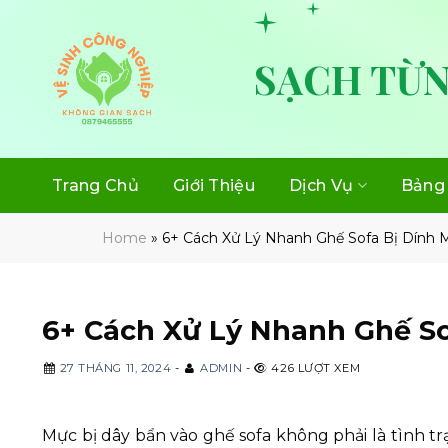
Skip
to
content
SẠCH TỪN
Trang Chủ
Giới Thiệu
Dịch Vụ
Bảng 
Home
»
6+ Cách Xử Lý Nhanh Ghế Sofa Bị Dính 
6+ Cách Xử Lý Nhanh Ghế So
27 THÁNG 11, 2024
-
ADMIN
-
426 LƯỢT XEM
Mực bị dây bẩn vào ghế sofa không phải là tình t