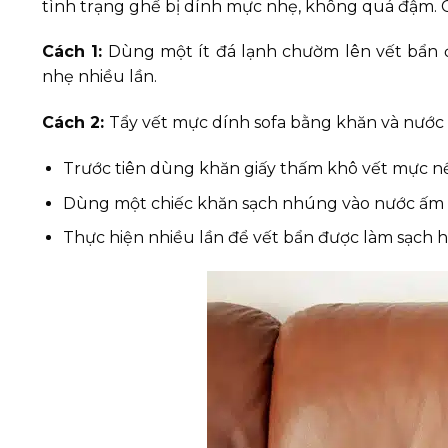
tình trạng ghế bị dính mực nhẹ, không quá đậm. Cá
Cách 1:
Dùng một ít đá lạnh chườm lên vết bẩn để
nhẹ nhiều lần.
Cách 2:
Tẩy vết mực dính sofa bằng khăn và nướ
Trước tiên dùng khăn giấy thấm khô vết mực n
Dùng một chiếc khăn sạch nhúng vào nước ấm rồ
Thực hiện nhiều lần để vết bẩn được làm sạch 