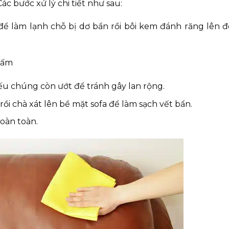
c bước xử lý chi tiết như sau:
 làm lạnh chỗ bị dơ bẩn rồi bôi kem đánh răng lên đó
c ấm
ếu chúng còn ướt để tránh gây lan rộng.
i chà xát lên bề mặt sofa để làm sạch vết bẩn.
hoàn toàn.