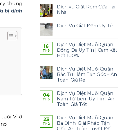
 mỹ chung
Dịch vụ Giặt Rèm Cửa Tại
a bị dính
Nhà
Dịch Vụ Giặt Đệm Uy Tín
Dịch Vụ Diệt Muỗi Quận
16
Đống Đa Uy Tín | Cam Kết
Th3
Hết 100%
Dịch Vụ Diệt Muỗi Quận
Bắc Từ Liêm Tận Gốc – An
Toàn, Giá Rẻ
Dịch Vụ Diệt Muỗi Quận
04
Nam Từ Liêm Uy Tín | An
Th3
Toàn, Giá Tốt
tuổi. Vì ở
Dịch Vụ Diệt Muỗi Quận
23
Ba Đình: Giải Pháp Tận
nơi.
Th2
Gốc, An Toàn Tuyệt Đối