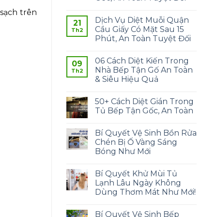
sạch trên
Dịch Vụ Diệt Muỗi Quận
21
Cầu Giấy Có Mặt Sau 15
Th2
Phút, An Toàn Tuyệt Đối
06 Cách Diệt Kiến Trong
09
Nhà Bếp Tận Gố An Toàn
Th2
& Siêu Hiệu Quả
50+ Cách Diệt Gián Trong
Tủ Bếp Tận Gốc, An Toàn
Bí Quyết Vệ Sinh Bồn Rửa
Chén Bị Ố Vàng Sáng
Bóng Như Mới
Bí Quyết Khử Mùi Tủ
Lạnh Lâu Ngày Không
Dùng Thơm Mát Như Mới!
Bí Quyết Vệ Sinh Bếp