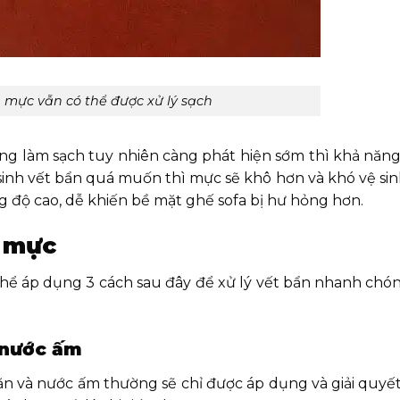
h mực vẫn có thể được xử lý sạch
ăng làm sạch tuy nhiên càng phát hiện sớm thì khả năn
sinh vết bẩn quá muốn thì mực sẽ khô hơn và khó vệ sin
g độ cao, dễ khiến bề mặt ghế sofa bị hư hỏng hơn.
h mực
 thể áp dụng 3 cách sau đây để xử lý vết bẩn nhanh chó
 nước ấm
n và nước ấm thường sẽ chỉ được áp dụng và giải quyế