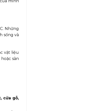
 của mình
°C. Những
nh sống và
c vật liệu
 hoặc sàn
, cửa gỗ,