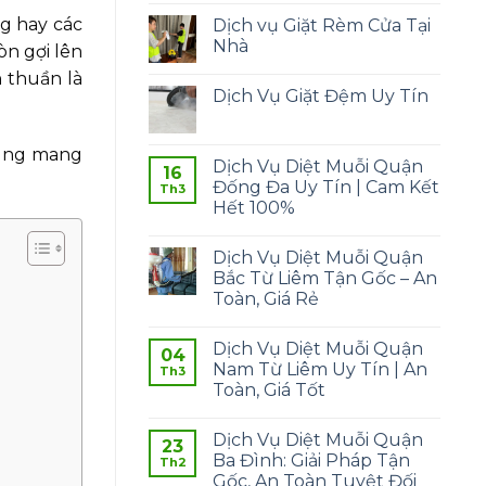
g hay các
Dịch vụ Giặt Rèm Cửa Tại
Nhà
òn gợi lên
n thuần là
Dịch Vụ Giặt Đệm Uy Tín
húng mang
Dịch Vụ Diệt Muỗi Quận
16
Đống Đa Uy Tín | Cam Kết
Th3
Hết 100%
Dịch Vụ Diệt Muỗi Quận
Bắc Từ Liêm Tận Gốc – An
Toàn, Giá Rẻ
Dịch Vụ Diệt Muỗi Quận
04
Nam Từ Liêm Uy Tín | An
Th3
Toàn, Giá Tốt
Dịch Vụ Diệt Muỗi Quận
23
Ba Đình: Giải Pháp Tận
Th2
Gốc, An Toàn Tuyệt Đối