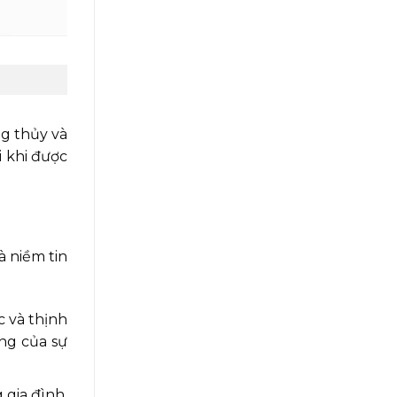
g thủy và
i khi được
à niềm tin
c và thịnh
ợng của sự
 gia đình,