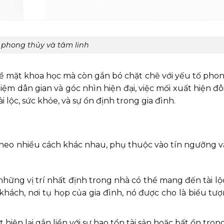
 phong thủy và tâm linh
ề mặt khoa học mà còn gắn bó chặt chẽ với yếu tố phon
ệm dân gian và góc nhìn hiện đại, việc mối xuất hiện đô
 lộc, sức khỏe, và sự ổn định trong gia đình.
 theo nhiều cách khác nhau, phụ thuộc vào tín ngưỡng v
hững vị trí nhất định trong nhà có thể mang đến tài lộ
hách, nơi tụ họp của gia đình, nó được cho là biểu tư
 hiện lại gắn liền với sự hao tổn tài sản hoặc bất ổn trong