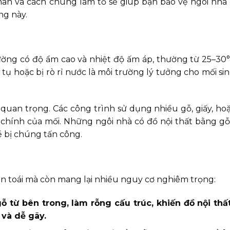
hân và cách chúng làm tổ sẽ giúp bạn bảo vệ ngôi nhà
ng này.
ường có độ ẩm cao và nhiệt độ ấm áp, thường từ 25–30
ụ hoặc bị rò rỉ nước là môi trường lý tưởng cho mối si
quan trọng. Các công trình sử dụng nhiều gỗ, giấy, hoặ
chính của mối. Những ngôi nhà có đồ nội thất bằng gỗ
 bị chúng tấn công.
ền toái mà còn mang lại nhiều nguy cơ nghiêm trọng:
 từ bên trong, làm rỗng cấu trúc, khiến đồ nội thất
 và dễ gãy.