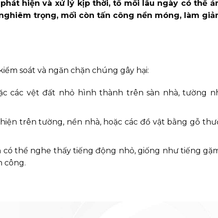
hát hiện và xử lý kịp thời, tổ mối lâu ngày có thể 
 nghiêm trọng, mối còn tấn công nền móng, làm giả
kiểm soát và ngăn chặn chúng gây hại:
c các vệt đất nhỏ hình thành trên sàn nhà, tường nh
iện trên tường, nền nhà, hoặc các đồ vật bằng gỗ thườ
n có thể nghe thấy tiếng động nhỏ, giống như tiếng gặ
n công.