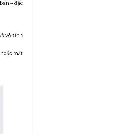
 ban – đặc
và vô tình
t hoặc mất