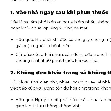
thuốc trở nên vô nghĩa.
1. Vào nhà ngay sau khi phun thuốc
Đây là sai lầm phổ biến và nguy hiểm nhất. Không
hoặc khí – chưa kịp lắng xuống bề mặt.
Hậu quả: Hít phải khí độc có thể gây chóng mặ
già hoặc người có bệnh nền.
Giải pháp: Sau khi phun, cần đóng cửa trong 1–
thoáng ít nhất 30 phút trước khi vào nhà.
2. Không đeo khẩu trang và không th
Dù đã đủ thời gian chờ, nhiều người quay lại n
việc tiếp xúc với lượng tồn dư hóa chất trong không
Hậu quả: Nguy cơ hít phải hóa chất chưa tan hế
gian kín, ít lưu thông không khí.