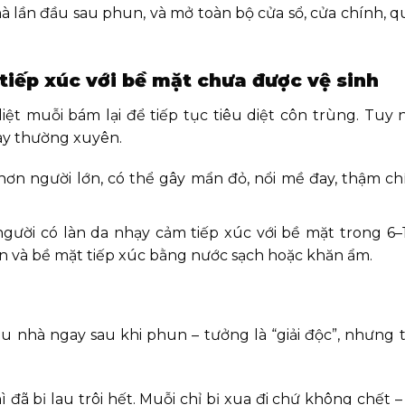
à lần đầu sau phun, và mở toàn bộ cửa sổ, cửa chính, q
tiếp xúc với bề mặt chưa được vệ sinh
iệt muỗi bám lại để tiếp tục tiêu diệt côn trùng. Tuy 
tay thường xuyên.
hơn người lớn, có thể gây mẩn đỏ, nổi mề đay, thậm ch
gười có làn da nhạy cảm tiếp xúc với bề mặt trong 6–1
sàn và bề mặt tiếp xúc bằng nước sạch hoặc khăn ẩm.
au nhà ngay sau khi phun – tưởng là “giải độc”, nhưng 
ã bị lau trôi hết. Muỗi chỉ bị xua đi chứ không chết –