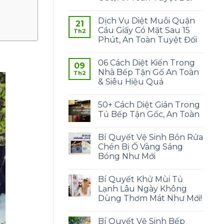
Dịch Vụ Diệt Muỗi Quận
21
Cầu Giấy Có Mặt Sau 15
Th2
Phút, An Toàn Tuyệt Đối
06 Cách Diệt Kiến Trong
09
Nhà Bếp Tận Gố An Toàn
Th2
& Siêu Hiệu Quả
50+ Cách Diệt Gián Trong
Tủ Bếp Tận Gốc, An Toàn
Bí Quyết Vệ Sinh Bồn Rửa
Chén Bị Ố Vàng Sáng
Bóng Như Mới
Bí Quyết Khử Mùi Tủ
Lạnh Lâu Ngày Không
Dùng Thơm Mát Như Mới!
Bí Quyết Vệ Sinh Bếp