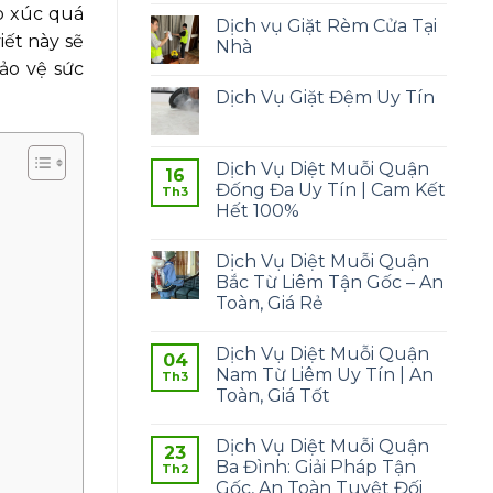
p xúc quá
Dịch vụ Giặt Rèm Cửa Tại
iết này sẽ
Nhà
ảo vệ sức
Dịch Vụ Giặt Đệm Uy Tín
Dịch Vụ Diệt Muỗi Quận
16
Đống Đa Uy Tín | Cam Kết
Th3
Hết 100%
Dịch Vụ Diệt Muỗi Quận
Bắc Từ Liêm Tận Gốc – An
Toàn, Giá Rẻ
Dịch Vụ Diệt Muỗi Quận
04
Nam Từ Liêm Uy Tín | An
Th3
Toàn, Giá Tốt
Dịch Vụ Diệt Muỗi Quận
23
Ba Đình: Giải Pháp Tận
Th2
Gốc, An Toàn Tuyệt Đối