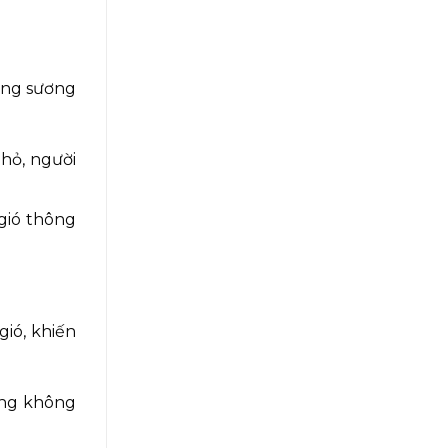
ạng sương
nhỏ, người
 gió thông
ió, khiến
rong không