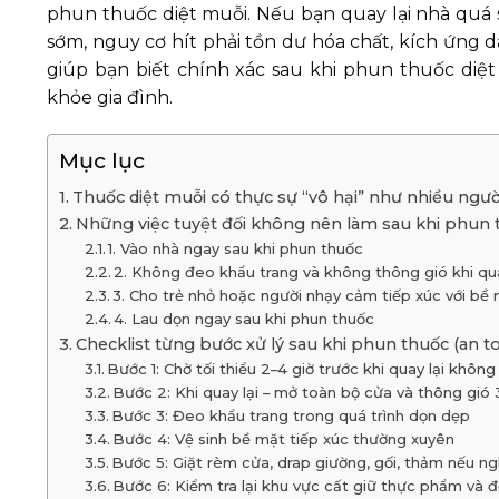
phun thuốc diệt muỗi. Nếu bạn quay lại nhà quá s
sớm, nguy cơ hít phải tồn dư hóa chất, kích ứng da
giúp bạn biết chính xác sau khi phun thuốc diệ
khỏe gia đình.
Mục lục
Thuốc diệt muỗi có thực sự “vô hại” như nhiều ngườ
Những việc tuyệt đối không nên làm sau khi phun 
1. Vào nhà ngay sau khi phun thuốc
2. Không đeo khẩu trang và không thông gió khi qua
3. Cho trẻ nhỏ hoặc người nhạy cảm tiếp xúc với bề
4. Lau dọn ngay sau khi phun thuốc
Checklist từng bước xử lý sau khi phun thuốc (an t
Bước 1: Chờ tối thiểu 2–4 giờ trước khi quay lại không
Bước 2: Khi quay lại – mở toàn bộ cửa và thông gió
Bước 3: Đeo khẩu trang trong quá trình dọn dẹp
Bước 4: Vệ sinh bề mặt tiếp xúc thường xuyên
Bước 5: Giặt rèm cửa, drap giường, gối, thảm nếu ng
Bước 6: Kiểm tra lại khu vực cất giữ thực phẩm và 