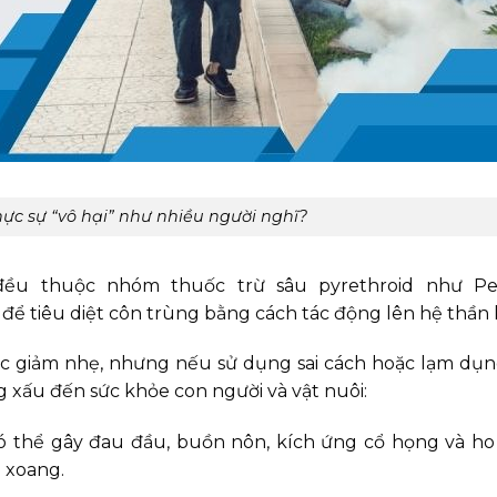
hực sự “vô hại” như nhiều người nghĩ?
đều thuộc nhóm thuốc trừ sâu pyrethroid như Per
để tiêu diệt côn trùng bằng cách tác động lên hệ thần 
c giảm nhẹ, nhưng nếu sử dụng sai cách hoặc lạm dụ
 xấu đến sức khỏe con người và vật nuôi:
có thể gây đau đầu, buồn nôn, kích ứng cổ họng và ho 
m xoang.