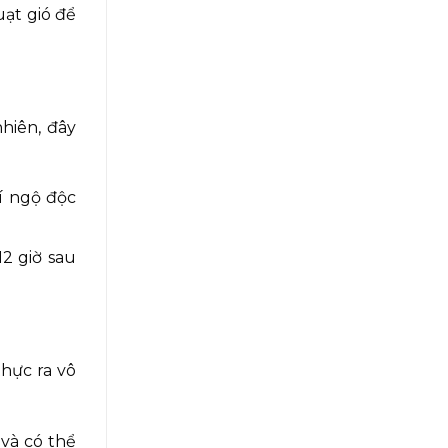
uạt gió để
nhiên, đây
í ngộ độc
2 giờ sau
thực ra vô
 và có thể