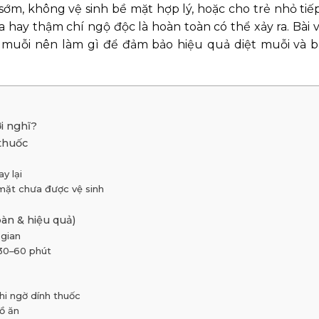
ớm, không vệ sinh bề mặt hợp lý, hoặc cho trẻ nhỏ tiế
 hay thậm chí ngộ độc là hoàn toàn có thể xảy ra. Bài v
t muỗi nên làm gì để đảm bảo hiệu quả diệt muỗi và b
i nghĩ?
thuốc
y lại
 mặt chưa được vệ sinh
oàn & hiệu quả)
 gian
 30–60 phút
hi ngờ dính thuốc
đồ ăn