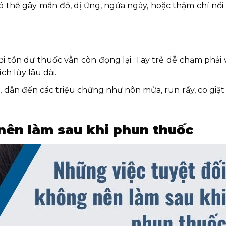
có thể gây mẩn đỏ, dị ứng, ngứa ngáy, hoặc thậm chí nổi
ơi tồn dư thuốc vẫn còn đọng lại. Tay trẻ dễ chạm phải 
h lũy lâu dài.
 dẫn đến các triệu chứng như nôn mửa, run rẩy, co giậ
nên làm sau khi phun thuốc