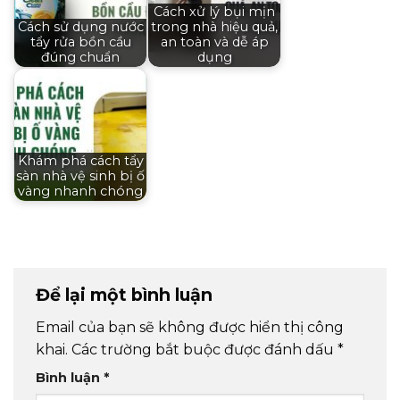
Cách xử lý bụi mịn
Cách sử dụng nước
trong nhà hiệu quả,
tẩy rửa bồn cầu
an toàn và dễ áp
đúng chuẩn
dụng
Khám phá cách tẩy
sàn nhà vệ sinh bị ố
vàng nhanh chóng
Để lại một bình luận
Email của bạn sẽ không được hiển thị công
khai.
Các trường bắt buộc được đánh dấu
*
Bình luận
*