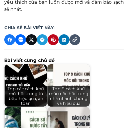
yêu thích của bạn luôn được mới và đảm bảo sạch
sẽ nhất.
CHIA SẺ BÀI VIẾT NÀY:
Bài viết cùng chủ đề
Top các cách khử
Top 9 cách khử
mùi hôi trong tủ
mùi mốc hôi trong
bếp hiệu quả, an
nhà nhanh chóng
toàn
và hiệu quả