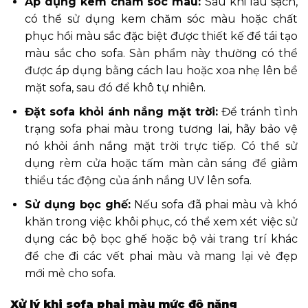
Áp dụng kem chăm sóc màu:
Sau khi lau sạch,
có thể sử dụng kem chăm sóc màu hoặc chất
phục hồi màu sắc đặc biệt được thiết kế để tái tạo
màu sắc cho sofa. Sản phẩm này thường có thể
được áp dụng bằng cách lau hoặc xoa nhẹ lên bề
mặt sofa, sau đó để khô tự nhiên.
Đặt sofa khỏi ánh nắng mặt trời:
Để tránh tình
trạng sofa phai màu trong tương lai, hãy bảo vệ
nó khỏi ánh nắng mặt trời trực tiếp. Có thể sử
dụng rèm cửa hoặc tấm màn cản sáng để giảm
thiểu tác động của ánh nắng UV lên sofa.
Sử dụng bọc ghế:
Nếu sofa đã phai màu và khó
khăn trong việc khôi phục, có thể xem xét việc sử
dụng các bộ bọc ghế hoặc bộ vải trang trí khác
để che đi các vết phai màu và mang lại vẻ đẹp
mới mẻ cho sofa.
Xử lý khi sofa phai màu mức độ nặng