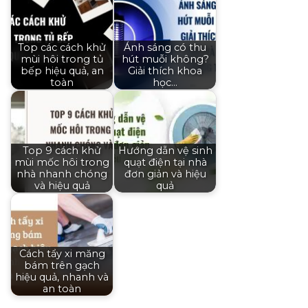
Top các cách khử
Ánh sáng có thu
mùi hôi trong tủ
hút muỗi không?
bếp hiệu quả, an
Giải thích khoa
toàn
học…
Top 9 cách khử
Hướng dẫn vệ sinh
mùi mốc hôi trong
quạt điện tại nhà
nhà nhanh chóng
đơn giản và hiệu
và hiệu quả
quả
Cách tẩy xi măng
bám trên gạch
hiệu quả, nhanh và
an toàn