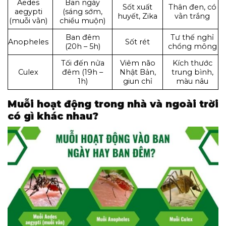
Aedes
Ban ngày
Sốt xuất
Thân đen, có
aegypti
(sáng sớm,
huyết, Zika
vằn trắng
(muỗi vằn)
chiều muộn)
Ban đêm
Tư thế nghỉ
Anopheles
Sốt rét
(20h – 5h)
chổng mông
Tối đến nửa
Viêm não
Kích thước
Culex
đêm (19h –
Nhật Bản,
trung bình,
1h)
giun chỉ
màu nâu
Muỗi hoạt động trong nhà và ngoài trời
có gì khác nhau?