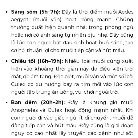
Sáng sớm (5h–7h):
Đây là thời điểm muỗi Aedes
aegypti (muỗi vằn) hoạt động mạnh. Chúng
thường xuất hiện quanh nhà, trong phòng ngủ
hoặc nơi có ánh sáng tự nhiên dịu nhẹ. Đây cũng
là lúc con người bắt đầu sinh hoạt buổi sáng, tạo
cơ hội thuận lợi cho muỗi tiếp cận và hút máu.
Chiều tối (16h–19h):
Nhiều loài muỗi cùng xuất
hiện vào khoảng thời gian này do điều kiện trời
mát, độ ẩm tăng. Đặc biệt, muỗi vằn và một số loài
Culex có xu hướng bay ra tìm mồi vào lúc con
người tập trung ăn uống, vui chơi ngoài trời.
Ban đêm (20h–2h):
Đây là khung giờ muỗi
Anopheles và Culex hoạt động mạnh nhất. Khi
con người đi vào giấc ngủ, ít di chuyển, muỗi dễ
dàng tiếp cận và hút máu. Đây cũng là giai đoạn
nguy cơ cao nhất lây truyền các bệnh như sốt