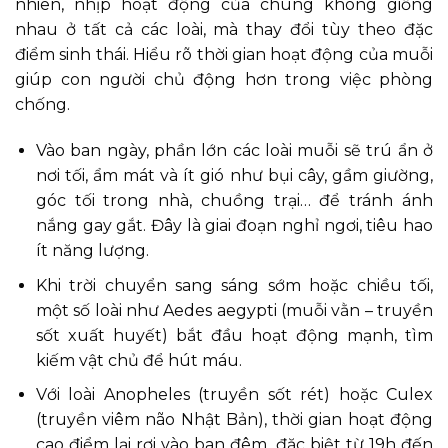
nhiên, nhịp hoạt động của chúng không giống
nhau ở tất cả các loài, mà thay đổi tùy theo đặc
điểm sinh thái. Hiểu rõ thời gian hoạt động của muỗi
giúp con người chủ động hơn trong việc phòng
chống.
Vào ban ngày, phần lớn các loài muỗi sẽ trú ẩn ở
nơi tối, ẩm mát và ít gió như bụi cây, gầm giường,
góc tối trong nhà, chuồng trại… để tránh ánh
nắng gay gắt. Đây là giai đoạn nghỉ ngơi, tiêu hao
ít năng lượng.
Khi trời chuyển sang sáng sớm hoặc chiều tối,
một số loài như Aedes aegypti (muỗi vằn – truyền
sốt xuất huyết) bắt đầu hoạt động mạnh, tìm
kiếm vật chủ để hút máu.
Với loài Anopheles (truyền sốt rét) hoặc Culex
(truyền viêm não Nhật Bản), thời gian hoạt động
cao điểm lại rơi vào ban đêm, đặc biệt từ 19h đến