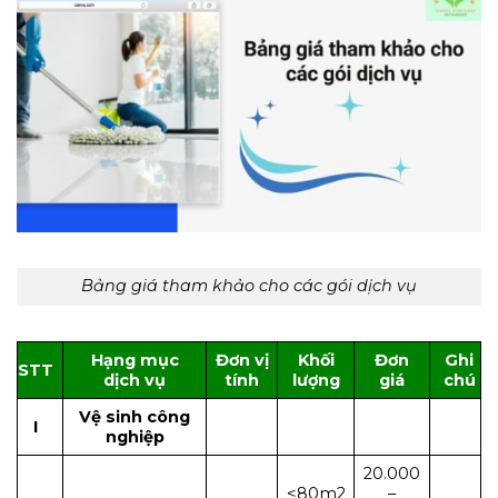
Bảng giá tham khảo cho các gói dịch vụ
Hạng mục
Đơn vị
Khối
Đơn
Ghi
STT
dịch vụ
tính
lượng
giá
chú
Vệ sinh công
I
nghiệp
20.000
<80m2
–