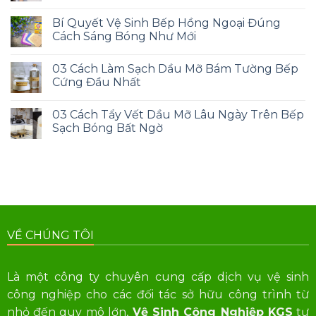
Bí Quyết Vệ Sinh Bếp Hồng Ngoại Đúng
Cách Sáng Bóng Như Mới
03 Cách Làm Sạch Dầu Mỡ Bám Tường Bếp
Cứng Đầu Nhất
03 Cách Tẩy Vết Dầu Mỡ Lâu Ngày Trên Bếp
Sạch Bóng Bất Ngờ
VỀ CHÚNG TÔI
Là một công ty chuyên cung cấp dịch vụ vệ sinh
công nghiệp cho các đối tác sở hữu công trình từ
nhỏ đến quy mô lớn,
Vệ Sinh Công Nghiệp KGS
tự