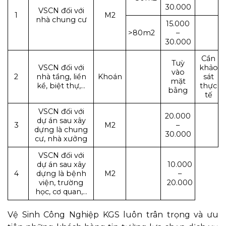
30.000
VSCN đối với
1
M2
nhà chung cư
15.000
>80m2
–
30.000
Cần
Tuỳ
VSCN đối với
khảo
vào
2
nhà tầng, liền
Khoán
sát
mặt
kề, biệt thự,…
thực
bằng
tế
VSCN đối với
20.000
dự án sau xây
3
M2
–
dựng là chung
30.000
cư, nhà xưởng
VSCN đối với
dự án sau xây
10.000
4
dựng là bệnh
M2
–
viện, trường
20.000
học, cơ quan,…
Vệ Sinh Công Nghiệp KGS luôn trân trọng và ưu