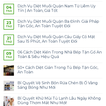
Dịch Vụ Diệt Muỗi Quận Nam Từ Liêm Uy
04
Tín | An Toàn, Giá Tốt
Th3
Dịch Vụ Diệt Muỗi Quận Ba Đình: Giải Pháp
23
Tận Gốc, An Toàn Tuyệt Đối
Th2
Dịch Vụ Diệt Muỗi Quận Cầu Giấy Có Mặt
21
Sau 15 Phút, An Toàn Tuyệt Đối
Th2
06 Cách Diệt Kiến Trong Nhà Bếp Tận Gố An
09
Toàn & Siêu Hiệu Quả
Th2
50+ Cách Diệt Gián Trong Tủ Bếp Tận Gốc,
An Toàn
Bí Quyết Vệ Sinh Bồn Rửa Chén Bị Ố Vàng
Sáng Bóng Như Mới
Bí Quyết Khử Mùi Tủ Lạnh Lâu Ngày Không
Dùng Thơm Mát Như Mới!