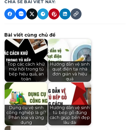
CHIA SẺ BÀI VIẾT NÀY:
Bài viết cùng chủ đề
Top các cách khử
Hướng dẫn vệ sinh
mùi hôi trong tủ
quạt điện tại nhà
bếp hiệu quả, an
đơn giản và hiệu
toàn
quả
Dụng cụ vệ sinh
Hướng dẫn vệ sinh
công nghiệp là gì?
tủ bếp gỗ đúng
Phân loại và ứng
cách giúp bền đẹp
dụng
lâu dài