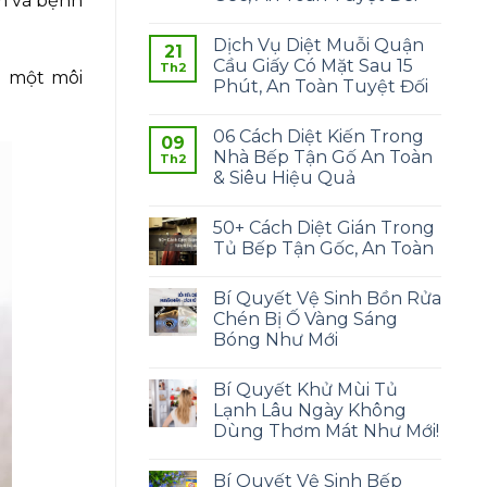
ễm và bệnh
Dịch Vụ Diệt Muỗi Quận
21
Cầu Giấy Có Mặt Sau 15
Th2
ra một môi
Phút, An Toàn Tuyệt Đối
06 Cách Diệt Kiến Trong
09
Nhà Bếp Tận Gố An Toàn
Th2
& Siêu Hiệu Quả
50+ Cách Diệt Gián Trong
Tủ Bếp Tận Gốc, An Toàn
Bí Quyết Vệ Sinh Bồn Rửa
Chén Bị Ố Vàng Sáng
Bóng Như Mới
Bí Quyết Khử Mùi Tủ
Lạnh Lâu Ngày Không
Dùng Thơm Mát Như Mới!
Bí Quyết Vệ Sinh Bếp