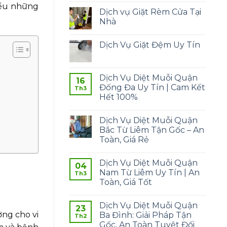
iểu những
Dịch vụ Giặt Rèm Cửa Tại
Nhà
Dịch Vụ Giặt Đệm Uy Tín
Dịch Vụ Diệt Muỗi Quận
16
Đống Đa Uy Tín | Cam Kết
Th3
Hết 100%
Dịch Vụ Diệt Muỗi Quận
Bắc Từ Liêm Tận Gốc – An
Toàn, Giá Rẻ
Dịch Vụ Diệt Muỗi Quận
04
Nam Từ Liêm Uy Tín | An
Th3
Toàn, Giá Tốt
Dịch Vụ Diệt Muỗi Quận
23
ởng cho vi
Ba Đình: Giải Pháp Tận
Th2
Gốc, An Toàn Tuyệt Đối