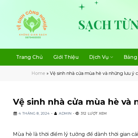
Skip
to
content
SẠCH TỪN
Trang Chủ
Giới Thiệu
Dịch Vụ
Bảng 
Home
»
Vệ sinh nhà cửa mùa hè và những lưu ý c
Vệ sinh nhà cửa mùa hè và n
4 THÁNG 8, 2024
-
ADMIN
-
312 LƯỢT XEM
Mùa hè là thời điểm lý tưởng để dành thời gian c