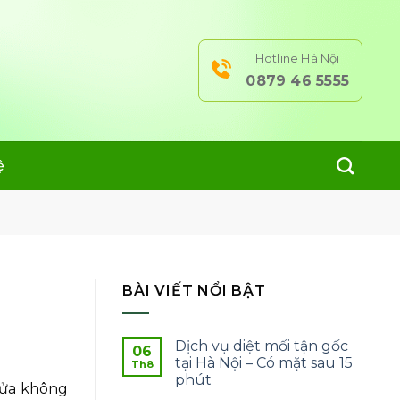
Hotline Hà Nội
0879 46 5555
ệ
BÀI VIẾT NỔI BẬT
Dịch vụ diệt mối tận gốc
06
tại Hà Nội – Có mặt sau 15
Th8
phút
 cửa không