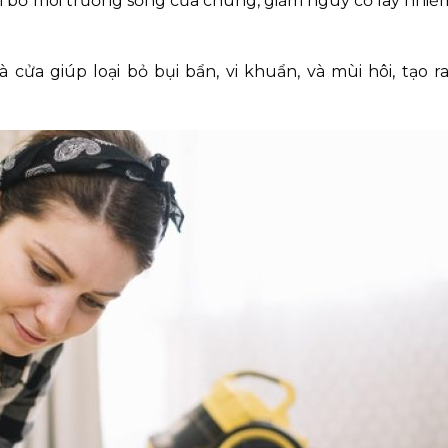
loại bỏ môi trường sống của chúng, giảm nguy cơ lây nhi
 cửa giúp loại bỏ bụi bẩn, vi khuẩn, và mùi hôi, tạo 