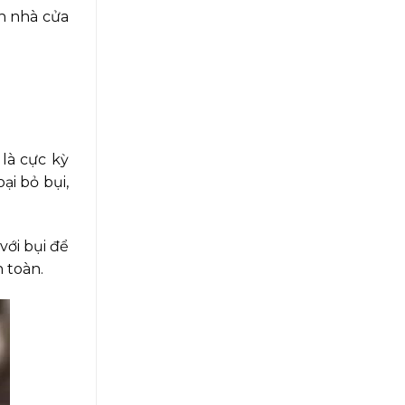
nh nhà cửa
là cực kỳ
ại bỏ bụi,
với bụi để
n toàn.