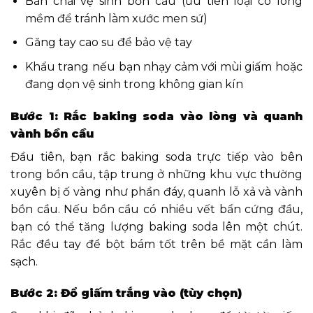
Bàn chải vệ sinh bồn cầu (ưu tiên loại có lông
mềm để tránh làm xước men sứ)
Găng tay cao su để bảo vệ tay
Khẩu trang nếu bạn nhạy cảm với mùi giấm hoặc
đang dọn vệ sinh trong không gian kín
Bước 1: Rắc baking soda vào lòng và quanh
vành bồn cầu
Đầu tiên, bạn rắc baking soda trực tiếp vào bên
trong bồn cầu, tập trung ở những khu vực thường
xuyên bị ố vàng như phần đáy, quanh lỗ xả và vành
bồn cầu. Nếu bồn cầu có nhiều vết bẩn cứng đầu,
bạn có thể tăng lượng baking soda lên một chút.
Rắc đều tay để bột bám tốt trên bề mặt cần làm
sạch.
Bước 2: Đổ giấm trắng vào (tùy chọn)