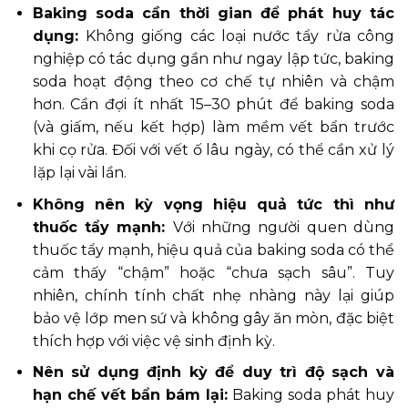
Baking soda cần thời gian để phát huy tác
dụng:
Không giống các loại nước tẩy rửa công
nghiệp có tác dụng gần như ngay lập tức, baking
soda hoạt động theo cơ chế tự nhiên và chậm
hơn. Cần đợi ít nhất 15–30 phút để baking soda
(và giấm, nếu kết hợp) làm mềm vết bẩn trước
khi cọ rửa. Đối với vết ố lâu ngày, có thể cần xử lý
lặp lại vài lần.
Không nên kỳ vọng hiệu quả tức thì như
thuốc tẩy mạnh:
Với những người quen dùng
thuốc tẩy mạnh, hiệu quả của baking soda có thể
cảm thấy “chậm” hoặc “chưa sạch sâu”. Tuy
nhiên, chính tính chất nhẹ nhàng này lại giúp
bảo vệ lớp men sứ và không gây ăn mòn, đặc biệt
thích hợp với việc vệ sinh định kỳ.
Nên sử dụng định kỳ để duy trì độ sạch và
hạn chế vết bẩn bám lại:
Baking soda phát huy