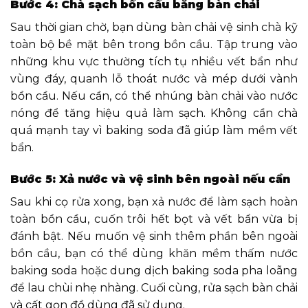
Bước 4: Chà sạch bồn cầu bằng bàn chải
Sau thời gian chờ, bạn dùng bàn chải vệ sinh chà kỹ
toàn bộ bề mặt bên trong bồn cầu. Tập trung vào
những khu vực thường tích tụ nhiều vết bẩn như
vùng đáy, quanh lỗ thoát nước và mép dưới vành
bồn cầu. Nếu cần, có thể nhúng bàn chải vào nước
nóng để tăng hiệu quả làm sạch. Không cần chà
quá mạnh tay vì baking soda đã giúp làm mềm vết
bẩn.
Bước 5: Xả nước và vệ sinh bên ngoài nếu cần
Sau khi cọ rửa xong, bạn xả nước để làm sạch hoàn
toàn bồn cầu, cuốn trôi hết bọt và vết bẩn vừa bị
đánh bật. Nếu muốn vệ sinh thêm phần bên ngoài
bồn cầu, bạn có thể dùng khăn mềm thấm nước
baking soda hoặc dung dịch baking soda pha loãng
để lau chùi nhẹ nhàng. Cuối cùng, rửa sạch bàn chải
và cất gọn đồ dùng đã sử dụng.