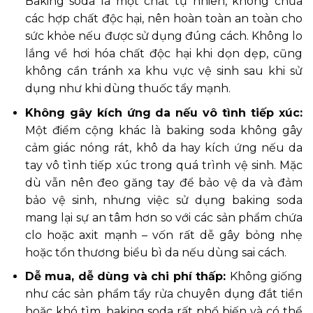
Baking soda là một chất tự nhiên, không chứa
các hợp chất độc hại, nên hoàn toàn an toàn cho
sức khỏe nếu được sử dụng đúng cách. Không lo
lắng về hơi hóa chất độc hại khi dọn dẹp, cũng
không cần tránh xa khu vực vệ sinh sau khi sử
dụng như khi dùng thuốc tẩy mạnh.
Không gây kích ứng da nếu vô tình tiếp xúc:
Một điểm cộng khác là baking soda không gây
cảm giác nóng rát, khô da hay kích ứng nếu da
tay vô tình tiếp xúc trong quá trình vệ sinh. Mặc
dù vẫn nên đeo găng tay để bảo vệ da và đảm
bảo vệ sinh, nhưng việc sử dụng baking soda
mang lại sự an tâm hơn so với các sản phẩm chứa
clo hoặc axit mạnh – vốn rất dễ gây bỏng nhẹ
hoặc tổn thương biểu bì da nếu dùng sai cách.
Dễ mua, dễ dùng và chi phí thấp:
Không giống
như các sản phẩm tẩy rửa chuyên dụng đắt tiền
hoặc khó tìm, baking soda rất phổ biến và có thể