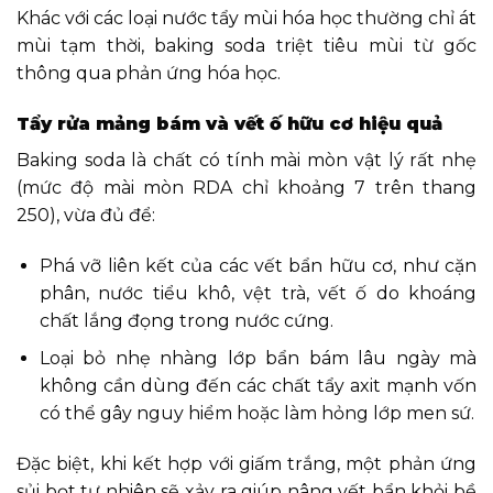
Khác với các loại nước tẩy mùi hóa học thường chỉ át
mùi tạm thời, baking soda triệt tiêu mùi từ gốc
thông qua phản ứng hóa học.
Tẩy rửa mảng bám và vết ố hữu cơ hiệu quả
Baking soda là chất có tính mài mòn vật lý rất nhẹ
(mức độ mài mòn RDA chỉ khoảng 7 trên thang
250), vừa đủ để:
Phá vỡ liên kết của các vết bẩn hữu cơ, như cặn
phân, nước tiểu khô, vệt trà, vết ố do khoáng
chất lắng đọng trong nước cứng.
Loại bỏ nhẹ nhàng lớp bẩn bám lâu ngày mà
không cần dùng đến các chất tẩy axit mạnh vốn
có thể gây nguy hiểm hoặc làm hỏng lớp men sứ.
Đặc biệt, khi kết hợp với giấm trắng, một phản ứng
sủi bọt tự nhiên sẽ xảy ra giúp nâng vết bẩn khỏi bề