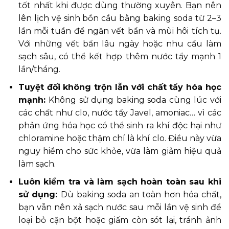
tốt nhất khi được dùng thường xuyên. Bạn nên
lên lịch vệ sinh bồn cầu bằng baking soda từ 2–3
lần mỗi tuần để ngăn vết bẩn và mùi hôi tích tụ.
Với những vết bẩn lâu ngày hoặc nhu cầu làm
sạch sâu, có thể kết hợp thêm nước tẩy mạnh 1
lần/tháng.
Tuyệt đối không trộn lẫn với chất tẩy hóa học
mạnh:
Không sử dụng baking soda cùng lúc với
các chất như clo, nước tẩy Javel, amoniac… vì các
phản ứng hóa học có thể sinh ra khí độc hại như
chloramine hoặc thậm chí là khí clo. Điều này vừa
nguy hiểm cho sức khỏe, vừa làm giảm hiệu quả
làm sạch.
Luôn kiểm tra và làm sạch hoàn toàn sau khi
sử dụng:
Dù baking soda an toàn hơn hóa chất,
bạn vẫn nên xả sạch nước sau mỗi lần vệ sinh để
loại bỏ cặn bột hoặc giấm còn sót lại, tránh ảnh