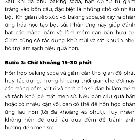
Sau khi đã phủ baking soda, bạn đổ từ từ giấm
trắng vào bồn cầu, đặc biệt là những chỗ có nhiều
bột. Khi giấm tiếp xúc với baking soda, sẽ xảy ra phản
ứng hóa học tạo bọt sủi. Phản ứng này giúp đánh
bật các mảng bám và làm mềm cặn bẩn hữu cơ.
Giấm cũng có tác dụng khử mùi và sát khuẩn nhẹ,
hỗ trợ làm sạch hiệu quả hơn.
Bước 3: Chờ khoảng 15–30 phút
Hỗn hợp baking soda và giấm cần thời gian để phát
huy tác dụng. Trong khoảng thời gian chờ đợi này,
các mảng bám, vết ố và chất bẩn sẽ dần bị làm mềm
và tách khỏi bề mặt men sứ. Nếu bồn cầu quá bẩn
hoặc có nhiều cặn vôi, bạn có thể để hỗn hợp phản
ứng lâu hơn (tối đa khoảng 45 phút). Tuy nhiên,
không nên để quá lâu qua đêm để tránh ảnh
hưởng đến men sứ.