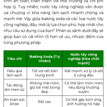
tính an toàn, thân thiện với môi trường và chi phí
hợp lý. Tuy nhiên, nước tẩy công nghiệp vẫn được
ưa chuộng vì khả năng làm sạch nhanh chóng và
mạnh mẽ. Vậy giữa baking soda và các loại nước tẩy
công nghiệp, đâu mới là lựa chọn phù hợp nhất cho
nhu cầu sử dụng của bạn? Phần so sánh dưới đây sẽ
giúp bạn có cái nhìn rõ hơn về ưu, nhược điểm của
từng phương pháp.
Nước tẩy công
Baking Soda (Tự
Tiêu chí
nghiệp (Hóa chất
nhiên)
mạnh)
Hiệu quả
Tốt với vết bẩn
Rất mạnh, xử lý cả vết
làm sạch
trung bình
ố cứng đầu
Không mài mòn,
Có thể làm mòn men
Tác động
giữ bề mặt bóng
nếu dùng thường
lên men sứ
đẹp
xuyên
An toàn sức
Có thể gây kích ứng,
Rất cao
khỏe
ảnh hưởng hô hấp