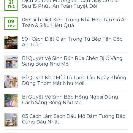
Dịch Vụ Diệt Muỗi Quận Cầu Giấy Có Mặt
21
Sau 15 Phút, An Toàn Tuyệt Đối
Th2
06 Cách Diệt Kiến Trong Nhà Bếp Tận Gố An
09
Toàn & Siêu Hiệu Quả
Th2
50+ Cách Diệt Gián Trong Tủ Bếp Tận Gốc,
An Toàn
Bí Quyết Vệ Sinh Bồn Rửa Chén Bị Ố Vàng
Sáng Bóng Như Mới
Bí Quyết Khử Mùi Tủ Lạnh Lâu Ngày Không
Dùng Thơm Mát Như Mới!
Bí Quyết Vệ Sinh Bếp Hồng Ngoại Đúng
Cách Sáng Bóng Như Mới
03 Cách Làm Sạch Dầu Mỡ Bám Tường Bếp
Cứng Đầu Nhất