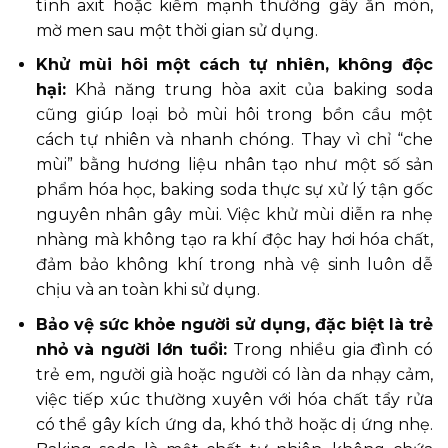
tính axit hoặc kiềm mạnh thường gây ăn mòn,
mờ men sau một thời gian sử dụng.
Khử mùi hôi một cách tự nhiên, không độc
hại:
Khả năng trung hòa axit của baking soda
cũng giúp loại bỏ mùi hôi trong bồn cầu một
cách tự nhiên và nhanh chóng. Thay vì chỉ “che
mùi” bằng hương liệu nhân tạo như một số sản
phẩm hóa học, baking soda thực sự xử lý tận gốc
nguyên nhân gây mùi. Việc khử mùi diễn ra nhẹ
nhàng mà không tạo ra khí độc hay hơi hóa chất,
đảm bảo không khí trong nhà vệ sinh luôn dễ
chịu và an toàn khi sử dụng.
Bảo vệ sức khỏe người sử dụng, đặc biệt là trẻ
nhỏ và người lớn tuổi:
Trong nhiều gia đình có
trẻ em, người già hoặc người có làn da nhạy cảm,
việc tiếp xúc thường xuyên với hóa chất tẩy rửa
có thể gây kích ứng da, khó thở hoặc dị ứng nhẹ.