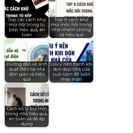
Top các cách khử
Top 9 cách khử
mùi hôi trong tủ
mùi mốc hôi trong
bếp hiệu quả, an
nhà nhanh chóng
toàn
và hiệu quả
Hướng dẫn vệ sinh
Lưu ý nên tránh khi
quạt điện tại nhà
dọn dẹp nhà cửa
đơn giản và hiệu
cuối năm để luôn
quả
may mắn
Cách xử lý bụi mịn
trong nhà hiệu quả,
an toàn và dễ áp
dụng