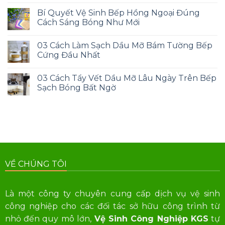
Bí Quyết Vệ Sinh Bếp Hồng Ngoại Đúng
Cách Sáng Bóng Như Mới
03 Cách Làm Sạch Dầu Mỡ Bám Tường Bếp
Cứng Đầu Nhất
03 Cách Tẩy Vết Dầu Mỡ Lâu Ngày Trên Bếp
Sạch Bóng Bất Ngờ
VỀ CHÚNG TÔI
Là một công ty chuyên cung cấp dịch vụ vệ sinh
công nghiệp cho các đối tác sở hữu công trình từ
nhỏ đến quy mô lớn,
Vệ Sinh Công Nghiệp KGS
tự