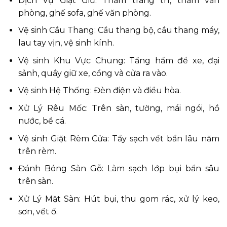
Dịch Vụ Giặt Giũ: Thảm trang trí, thảm văn
phòng, ghế sofa, ghế văn phòng.
Vệ sinh Cầu Thang: Cầu thang bộ, cầu thang máy,
lau tay vịn, vệ sinh kính.
Vệ sinh Khu Vực Chung: Tầng hầm để xe, đại
sảnh, quầy giữ xe, cổng và cửa ra vào.
Vệ sinh Hệ Thống: Đèn điện và điều hòa.
Xử Lý Rêu Mốc: Trên sàn, tường, mái ngói, hồ
nước, bể cá.
Vệ sinh Giặt Rèm Cửa: Tẩy sạch vết bẩn lâu năm
trên rèm.
Đánh Bóng Sàn Gỗ: Làm sạch lớp bụi bẩn sâu
trên sàn.
Xử Lý Mặt Sàn: Hút bụi, thu gom rác, xử lý keo,
sơn, vết ố.