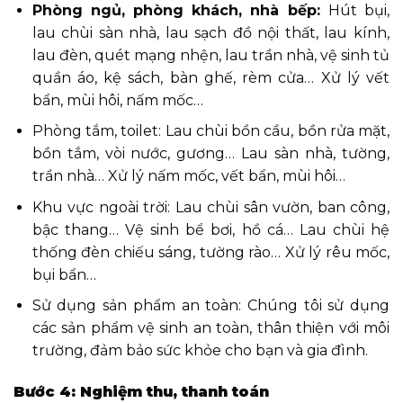
Phòng ngủ, phòng khách, nhà bếp:
Hút bụi,
lau chùi sàn nhà, lau sạch đồ nội thất, lau kính,
lau đèn, quét mạng nhện, lau trần nhà, vệ sinh tủ
quần áo, kệ sách, bàn ghế, rèm cửa… Xử lý vết
bẩn, mùi hôi, nấm mốc…
Phòng tắm, toilet: Lau chùi bồn cầu, bồn rửa mặt,
bồn tắm, vòi nước, gương… Lau sàn nhà, tường,
trần nhà… Xử lý nấm mốc, vết bẩn, mùi hôi…
Khu vực ngoài trời: Lau chùi sân vườn, ban công,
bậc thang… Vệ sinh bể bơi, hồ cá… Lau chùi hệ
thống đèn chiếu sáng, tường rào… Xử lý rêu mốc,
bụi bẩn…
Sử dụng sản phẩm an toàn: Chúng tôi sử dụng
các sản phẩm vệ sinh an toàn, thân thiện với môi
trường, đảm bảo sức khỏe cho bạn và gia đình.
Bước 4: Nghiệm thu, thanh toán