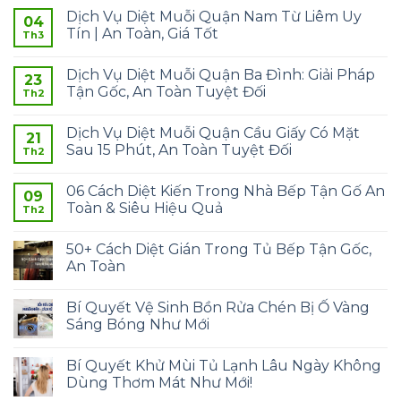
Dịch Vụ Diệt Muỗi Quận Nam Từ Liêm Uy
04
Tín | An Toàn, Giá Tốt
Th3
Dịch Vụ Diệt Muỗi Quận Ba Đình: Giải Pháp
23
Tận Gốc, An Toàn Tuyệt Đối
Th2
Dịch Vụ Diệt Muỗi Quận Cầu Giấy Có Mặt
21
Sau 15 Phút, An Toàn Tuyệt Đối
Th2
06 Cách Diệt Kiến Trong Nhà Bếp Tận Gố An
09
Toàn & Siêu Hiệu Quả
Th2
50+ Cách Diệt Gián Trong Tủ Bếp Tận Gốc,
An Toàn
Bí Quyết Vệ Sinh Bồn Rửa Chén Bị Ố Vàng
Sáng Bóng Như Mới
Bí Quyết Khử Mùi Tủ Lạnh Lâu Ngày Không
Dùng Thơm Mát Như Mới!