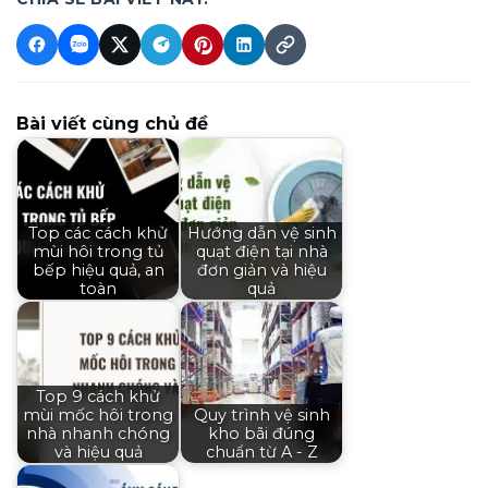
Bài viết cùng chủ đề
Top các cách khử
Hướng dẫn vệ sinh
mùi hôi trong tủ
quạt điện tại nhà
bếp hiệu quả, an
đơn giản và hiệu
toàn
quả
Top 9 cách khử
mùi mốc hôi trong
Quy trình vệ sinh
nhà nhanh chóng
kho bãi đúng
và hiệu quả
chuẩn từ A - Z