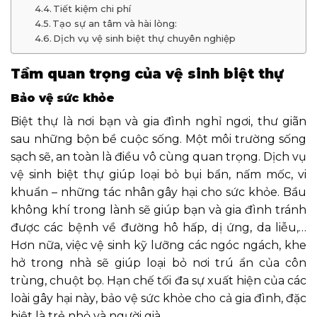
Tiết kiệm chi phí
Tạo sự an tâm và hài lòng:
Dịch vụ vệ sinh biệt thự chuyên nghiệp
Tầm quan trọng của vệ sinh biệt thự
Bảo vệ sức khỏe
Biệt thự là nơi bạn và gia đình nghỉ ngơi, thư giãn
sau những bộn bề cuộc sống. Một môi trường sống
sạch sẽ, an toàn là điều vô cùng quan trọng. Dịch vụ
vệ sinh biệt thự giúp loại bỏ bụi bẩn, nấm mốc, vi
khuẩn – những tác nhân gây hại cho sức khỏe. Bầu
không khí trong lành sẽ giúp bạn và gia đình tránh
được các bệnh về đường hô hấp, dị ứng, da liễu,…
Hơn nữa, việc vệ sinh kỹ lưỡng các ngóc ngách, khe
hở trong nhà sẽ giúp loại bỏ nơi trú ẩn của côn
trùng, chuột bọ. Hạn chế tối đa sự xuất hiện của các
loài gây hại này, bảo vệ sức khỏe cho cả gia đình, đặc
biệt là trẻ nhỏ và người già.