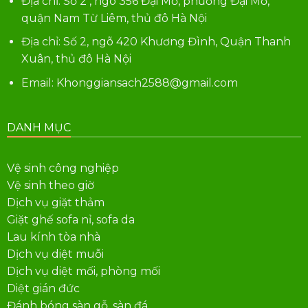
Địa chỉ: Số 2 , ngõ 356 Đại Mỗ, phường Đại Mỗ,
quận Nam Từ Liêm, thủ đô Hà Nội
Địa chỉ: Số 2, ngõ 420 Khương Đình, Quận Thanh
Xuân, thủ đô Hà Nội
Email: Khonggiansach2588@gmail.com
DANH MỤC
Vệ sinh công nghiệp
Vệ sinh theo giờ
Dịch vụ giặt thảm
Giặt ghế sofa nỉ, sofa da
Lau kính tòa nhà
Dịch vụ diệt muỗi
Dịch vụ diệt mối, phòng mối
Diệt gián đức
Đánh bóng sàn gỗ, sàn đá