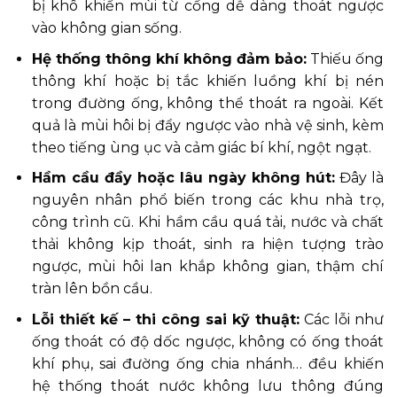
bị khô khiến mùi từ cống dễ dàng thoát ngược
vào không gian sống.
Hệ thống thông khí không đảm bảo:
Thiếu ống
thông khí hoặc bị tắc khiến luồng khí bị nén
trong đường ống, không thể thoát ra ngoài. Kết
quả là mùi hôi bị đẩy ngược vào nhà vệ sinh, kèm
theo tiếng ùng ục và cảm giác bí khí, ngột ngạt.
Hầm cầu đầy hoặc lâu ngày không hút:
Đây là
nguyên nhân phổ biến trong các khu nhà trọ,
công trình cũ. Khi hầm cầu quá tải, nước và chất
thải không kịp thoát, sinh ra hiện tượng trào
ngược, mùi hôi lan khắp không gian, thậm chí
tràn lên bồn cầu.
Lỗi thiết kế – thi công sai kỹ thuật:
Các lỗi như
ống thoát có độ dốc ngược, không có ống thoát
khí phụ, sai đường ống chia nhánh… đều khiến
hệ thống thoát nước không lưu thông đúng