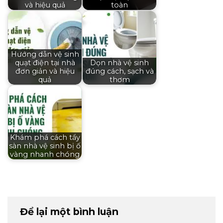
và hiệu quả
toàn
Hướng dẫn vệ sinh
quạt điện tại nhà
Dọn nhà vệ sinh
đơn giản và hiệu
đúng cách, sạch và
quả
thơm
Khám phá cách tẩy
sàn nhà vệ sinh bị ố
vàng nhanh chóng
Để lại một bình luận