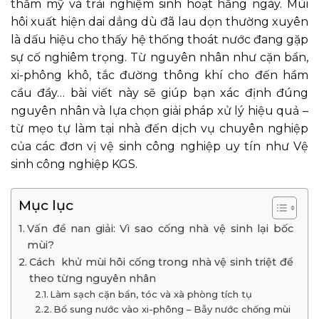
thẩm mỹ và trải nghiệm sinh hoạt hằng ngày. Mùi
hôi xuất hiện dai dẳng dù đã lau dọn thường xuyên
là dấu hiệu cho thấy hệ thống thoát nước đang gặp
sự cố nghiêm trọng. Từ nguyên nhân như cặn bẩn,
xi-phông khô, tắc đường thông khí cho đến hầm
cầu đầy… bài viết này sẽ giúp bạn xác định đúng
nguyên nhân và lựa chọn giải pháp xử lý hiệu quả –
từ mẹo tự làm tại nhà đến dịch vụ chuyên nghiệp
của các đơn vị vệ sinh công nghiệp uy tín như Vệ
sinh công nghiệp KGS.
Mục lục
Vấn đề nan giải: Vì sao cống nhà vệ sinh lại bốc
mùi?
Cách khử mùi hôi cống trong nhà vệ sinh triệt để
theo từng nguyên nhân
Làm sạch cặn bẩn, tóc và xà phòng tích tụ
Bổ sung nước vào xi-phông – Bẫy nước chống mùi