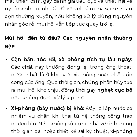
mất thiện cảm, gây đánh giá tiêu cực và thiệt hại về
uy tín kinh doanh. Dù đã vệ sinh sàn nhà sạch sẽ, lau
dọn thường xuyên, nếu không xử lý đúng nguyên
nhân gốc rễ, mùi hôi vẫn tiếp tục quay trở lại.
Mùi hôi đến từ đâu? Các nguyên nhân thường
gặp
Cặn bẩn, tóc rối, xà phòng tích tụ lâu ngày:
Các chất này thường đọng lại trong ống thoát
nước, nhất là ở khu vực xi-phông hoặc chỗ uốn
cong của ống. Qua thời gian, chúng phân hủy tạo
ra mùi hôi khó chịu, đồng thời gây
nghẹt cục bộ
nếu không được xử lý kịp thời.
Xi-phông (bẫy nước) bị khô:
Đây là lớp nước có
nhiệm vụ chặn khí thải từ hệ thống cống trào
ngược lên. Nếu không sử dụng nhà vệ sinh trong
thời gian dài hoặc thiết kế sai kỹ thuật, xi-phông