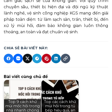
cảm giác sạch sẽ của không gian. Với quy trình
chuyên sâu, thiết bị hiện đại và đội ngũ kỹ thuật
lành nghề, vệ sinh công nghiệp KGS mang đến giải
pháp toàn diện: từ làm sạch sàn, trần, thiết bị, đến
xử lý mùi hôi, đảm bảo không gian luôn thông
thoáng, an toàn và đạt chuẩn vệ sinh.
CHIA SẺ BÀI VIẾT NÀY:
Bài viết cùng chủ đề
Top 9 cách khử
Top các cách khử
mùi mốc hôi trong
mùi hôi trong tủ
nhà nhanh chóng
bếp hiệu quả, an