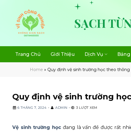
Skip
to
content
SẠCH TỪN
Trang Chủ
Giới Thiệu
Dịch Vụ
Bảng 
Home
»
Quy định vệ sinh trường học theo thông
Quy định vệ sinh trường họ
6 THÁNG 7, 2024
-
ADMIN
-
3 LƯỢT XEM
Vệ sinh trường học
đang là vấn đề được rất nh