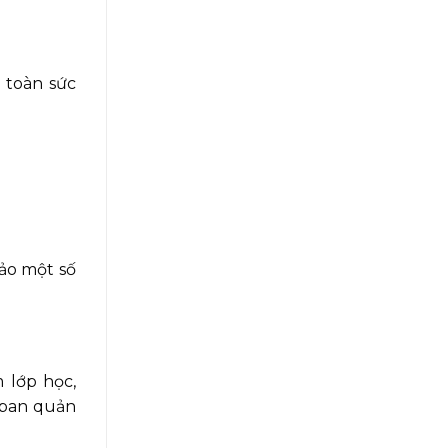
 toàn sức
ảo một số
 lớp học,
 ban quản