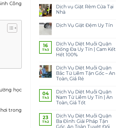
Sinh Công
Dịch vụ Giặt Rèm Cửa Tại
Nhà
Dịch Vụ Giặt Đệm Uy Tín
Dịch Vụ Diệt Muỗi Quận
16
Đống Đa Uy Tín | Cam Kết
Th3
Hết 100%
Dịch Vụ Diệt Muỗi Quận
Bắc Từ Liêm Tận Gốc – An
Toàn, Giá Rẻ
rường học
Dịch Vụ Diệt Muỗi Quận
04
Nam Từ Liêm Uy Tín | An
Th3
Toàn, Giá Tốt
chơi trong
Dịch Vụ Diệt Muỗi Quận
23
Ba Đình: Giải Pháp Tận
Th2
Gốc, An Toàn Tuyệt Đối