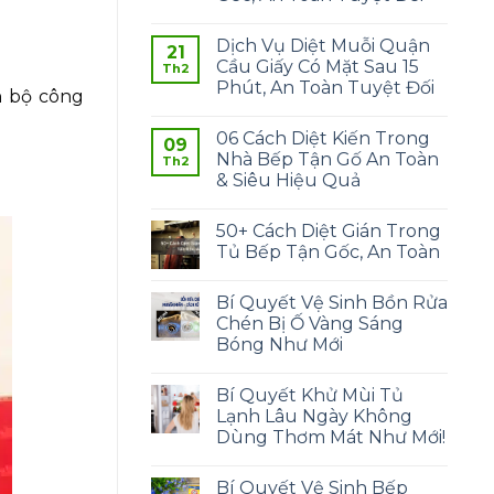
Dịch Vụ Diệt Muỗi Quận
21
Cầu Giấy Có Mặt Sau 15
Th2
Phút, An Toàn Tuyệt Đối
n bộ công
06 Cách Diệt Kiến Trong
09
Nhà Bếp Tận Gố An Toàn
Th2
& Siêu Hiệu Quả
50+ Cách Diệt Gián Trong
Tủ Bếp Tận Gốc, An Toàn
Bí Quyết Vệ Sinh Bồn Rửa
Chén Bị Ố Vàng Sáng
Bóng Như Mới
Bí Quyết Khử Mùi Tủ
Lạnh Lâu Ngày Không
Dùng Thơm Mát Như Mới!
Bí Quyết Vệ Sinh Bếp