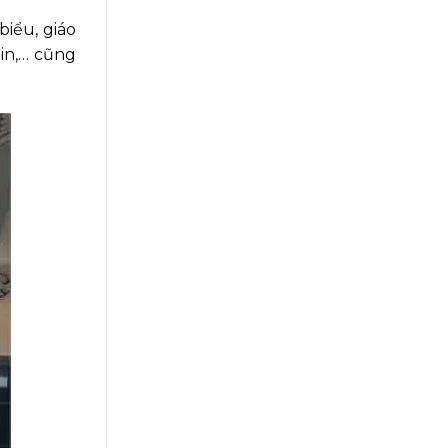
iểu, giáo
tin,… cũng